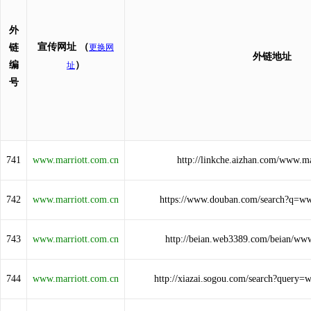
外
宣传网址
（
链
更换网
外链地址
编
）
址
号
741
www.marriott.com.cn
http://linkche.aizhan.com/www.ma
742
www.marriott.com.cn
https://www.douban.com/search?q=ww
743
www.marriott.com.cn
http://beian.web3389.com/beian/www
744
www.marriott.com.cn
http://xiazai.sogou.com/search?query=