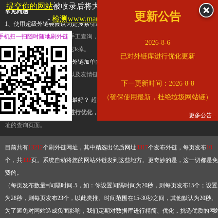
提交你的网站
被收录后将大幅提升流量和外链，
查看展示页面
常见问题
更新公告
-
检测www.marriott.com.cn是否收录
1、使用超级外链会被认为是搜索引擎优化作弊吗？
超级外链只是一个简便而集成
手机扫一扫随时随地刷外链
查询工具，模拟的是正常手工查询，不是作弊。如果是作弊，那您可以使用超级外
2026-8-6
推广竞争对手的网址，让它k掉。
已对外链库进行优化更新
2、网站优化单纯依靠超级外链加单向链接可行吗？
网站优化不能单纯依靠超级外
链，需要结合普通的外链以及友情链接，您可以到站长论坛发布外链，到友情链接
下一更新时间：2026-8-8
台交换友情链接。
（确保使用最新，杜绝垃圾网站链）
3、如何使用超级外链效果最好？
超级外链不同于普通的外链，它是动态的链接，
有频繁使用超级外链工具进行优化，才能获得稳定的外链
，最终使搜索引擎收录带
更多公告...
址的查询页面。
目前共有
13212
个刷外链网址，其中精选出优质网址
3317
个发布外链，每页发布
10
个，共
332
页。系统自动将您的网站外链发到这些地方。更奇妙的是，这一切都是免
费的。
（每页发布数量=间隔时间-5，如：你设置间隔时间为20秒，则每页发布15个；设置
为28秒，则每页发布23个，以此类推。时间范围在15-30秒之间，其他默认为20秒。
为了避免对网站造成负面影响，我们定期对数据库进行精简、优化，挑选优质的网