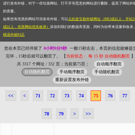
进行发布外链，对于一些垃圾网站、打不开等恶意的网站进行删除，提高了网站外
的质量。
如果您有优质的网站可供发布外链，可以
点此提交刷外链网址（BR2或以上，开站2
或以上，优质网站优先收录）
添加到我们的数据库里面，同时为你带来流量和收录
错误外链纠正
您在本页已经停留了
0小时0分9秒
一般15秒左右，本页的信息能够提
完毕，15秒后就可以翻页了。 【
当前状态： 每 15 秒 自动随机翻页
自动顺序翻页
共 3317 个网址 / 332 页；当前第75页；
自动随机翻页
手动顺序翻页
手动随机翻页
重新设置发布外链
<<
<
71
72
73
74
75
76
77
78
79
>
>>