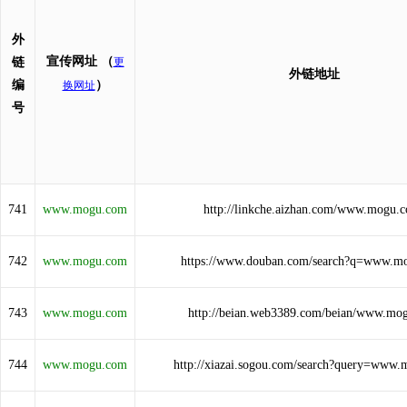
外
宣传网址
（
链
更
外链地址
编
）
换网址
号
741
www.mogu.com
http://linkche.aizhan.com/www.mogu.
742
www.mogu.com
https://www.douban.com/search?q=www.m
743
www.mogu.com
http://beian.web3389.com/beian/www.mo
744
www.mogu.com
http://xiazai.sogou.com/search?query=www