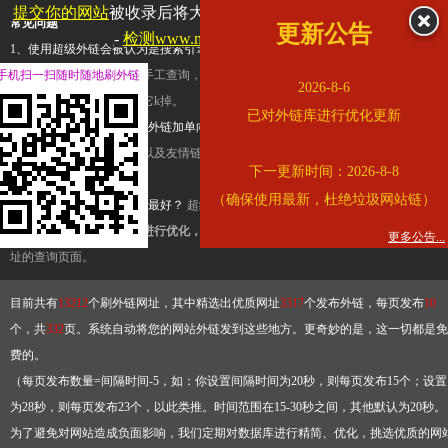
提交你的网站
被收录后将大幅提升流量和外链，
查看展示页面
常见问题
更新公告
-
检测www.mogu.com是否收录
1、使用超级外链会被认为是搜索引擎优化作弊吗？
超级外链只是一个简便而集成
手机扫一扫随时随地刷外链
查询工具，模拟的是正常手工查询，不是作弊。如果是作弊，那您可以使用超级外
2026-8-6
推广竞争对手的网址，让它k掉。
已对外链库进行优化更新
2、网站优化单纯依靠超级外链加单向链接可行吗？
网站优化不能单纯依靠超级外
链，需要结合普通的外链以及友情链接，您可以到站长论坛发布外链，到友情链接
下一更新时间：2026-8-8
台交换友情链接。
（确保使用最新，杜绝垃圾网站链）
3、如何使用超级外链效果最好？
超级外链不同于普通的外链，它是动态的链接，
有频繁使用超级外链工具进行优化，才能获得稳定的外链
，最终使搜索引擎收录带
更多公告...
址的查询页面。
目前共有
13212
个刷外链网址，其中精选出优质网址
3317
个发布外链，每页发布
10
个，共
332
页。系统自动将您的网站外链发到这些地方。更奇妙的是，这一切都是免
费的。
（每页发布数量=间隔时间-5，如：你设置间隔时间为20秒，则每页发布15个；设置
为28秒，则每页发布23个，以此类推。时间范围在15-30秒之间，其他默认为20秒。
为了避免对网站造成负面影响，我们定期对数据库进行精简、优化，挑选优质的网