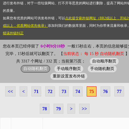
进行发布外链，对于一些垃圾网站、打不开等恶意的网站进行删除，提高了网站外
的质量。
如果您有优质的网站可供发布外链，可以
点此提交刷外链网址（BR2或以上，开站2
或以上，优质网站优先收录）
添加到我们的数据库里面，同时为你带来流量和收录
错误外链纠正
您在本页已经停留了
0小时0分10秒
一般15秒左右，本页的信息能够提
完毕，15秒后就可以翻页了。 【
当前状态： 每 15 秒 自动随机翻页
自动顺序翻页
共 3317 个网址 / 332 页；当前第75页；
自动随机翻页
手动顺序翻页
手动随机翻页
重新设置发布外链
<<
<
71
72
73
74
75
76
77
78
79
>
>>