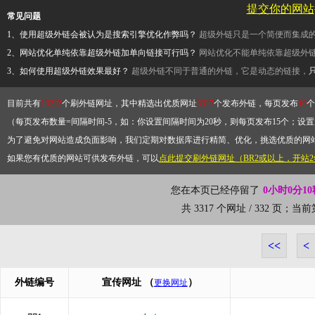
提交你的网站
常见问题
1、使用超级外链会被认为是搜索引擎优化作弊吗？
超级外链只是一个简便而集成
2、网站优化单纯依靠超级外链加单向链接可行吗？
网站优化不能单纯依靠超级外
3、如何使用超级外链效果最好？
超级外链不同于普通的外链，它是动态的链接，
目前共有
13212
个刷外链网址，其中精选出优质网址
3317
个发布外链，每页发布
10
个
（每页发布数量=间隔时间-5，如：你设置间隔时间为20秒，则每页发布15个；设置为
为了避免对网站造成负面影响，我们定期对数据库进行精简、优化，挑选优质的网
如果您有优质的网站可供发布外链，可以
点此提交刷外链网址（BR2或以上，开站
您在本页已经停留了
0小时0分10
共 3317 个网址 / 332 页；当
<<
<
外链编号
宣传网址
（
）
更换网址