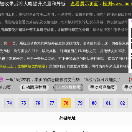
被收录后将大幅提升流量和外链，
查看展示页面
-
检测www.tbq
的查询工具，模拟的是正常手工查询，不是作弊。如果是作弊，那您可以使用超级外链
链，需要结合普通的外链以及友情链接，您可以到站长论坛发布外链，到友情链接平台
只有频繁使用超级外链工具进行优化，才能获得稳定的外链
，最终使搜索引擎收录带网
，共
332
页。系统自动将您的网站外链发到这些地方。更奇妙的是，这一切都是免费
28秒，则每页发布23个，以此类推。时间范围在15-30秒之间，其他默认为20秒。）
站进行发布外链，对于一些垃圾网站、打不开等恶意的网站进行删除，提高了网站外
2年或以上，优质网站优先收录）
添加到我们的数据库里面，同时为你带来流量和收录
秒
一般15秒左右，本页的信息能够提交完毕，15秒后就可以翻页了。 【
自动顺序翻页
自动随机翻页
手动顺序翻页
手
前第78页；
74
75
76
77
78
79
80
81
82
外链地址