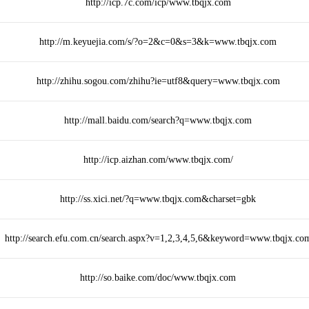
http://icp.7c.com/icp/www.tbqjx.com
http://m.keyuejia.com/s/?o=2&c=0&s=3&k=www.tbqjx.com
http://zhihu.sogou.com/zhihu?ie=utf8&query=www.tbqjx.com
http://mall.baidu.com/search?q=www.tbqjx.com
http://icp.aizhan.com/www.tbqjx.com/
http://ss.xici.net/?q=www.tbqjx.com&charset=gbk
http://search.efu.com.cn/search.aspx?v=1,2,3,4,5,6&keyword=www.tbqjx.co
http://so.baike.com/doc/www.tbqjx.com