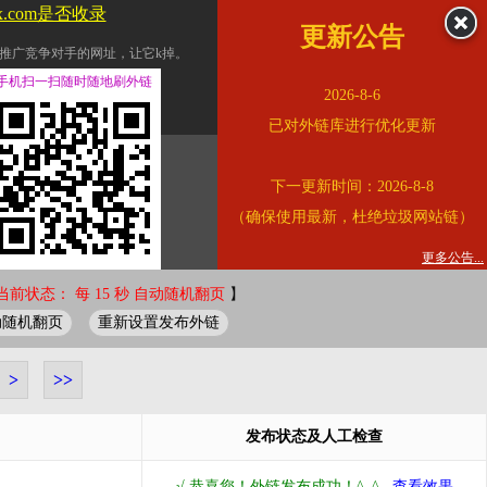
jx.com是否收录
更新公告
推广竞争对手的网址，让它k掉。
交换友情链接。
手机扫一扫随时随地刷外链
2026-8-6
址的查询页面。
已对外链库进行优化更新
的。
下一更新时间：2026-8-8
链的质量。
（确保使用最新，杜绝垃圾网站链）
。
错误外链纠正
更多公告...
当前状态： 每 15 秒 自动随机翻页
】
动随机翻页
重新设置发布外链
>
>>
发布状态及人工检查