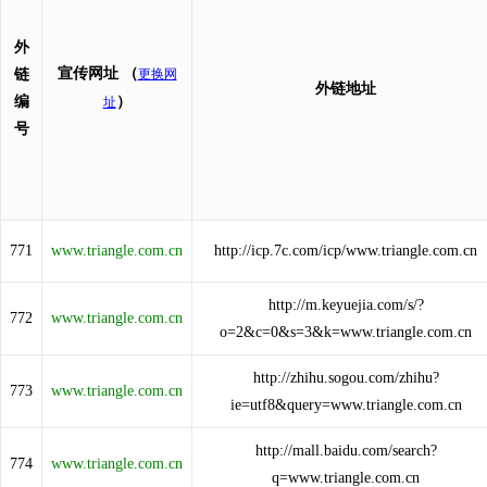
外
宣传网址
（
链
更换网
外链地址
编
）
址
号
771
www.triangle.com.cn
http://icp.7c.com/icp/www.triangle.com.cn
http://m.keyuejia.com/s/?
772
www.triangle.com.cn
o=2&c=0&s=3&k=www.triangle.com.cn
http://zhihu.sogou.com/zhihu?
773
www.triangle.com.cn
ie=utf8&query=www.triangle.com.cn
http://mall.baidu.com/search?
774
www.triangle.com.cn
q=www.triangle.com.cn