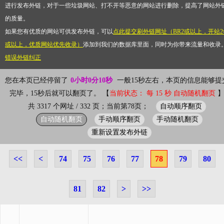
进行发布外链，对于一些垃圾网站、打不开等恶意的网站进行删除，提高了网站外
的质量。
如果您有优质的网站可供发布外链，可以
点此提交刷外链网址（BR2或以上，开站2
或以上，优质网站优先收录）
添加到我们的数据库里面，同时为你带来流量和收录
错误外链纠正
您在本页已经停留了
0小时0分10秒
一般15秒左右，本页的信息能够提
完毕，15秒后就可以翻页了。 【
当前状态： 每 15 秒 自动随机翻页
自动顺序翻页
共 3317 个网址 / 332 页；当前第78页；
自动随机翻页
手动顺序翻页
手动随机翻页
重新设置发布外链
<<
<
74
75
76
77
78
79
80
81
82
>
>>