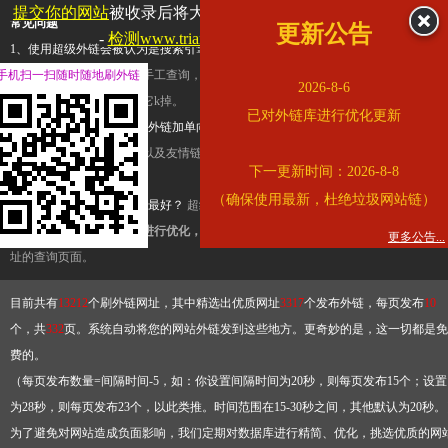
提交你的网站
被收录后将大幅提升流量和外链，
查看展示页面
常见问题
更新公告
-
检测www.triangle.com.cn是否收录
1、使用超级外链会被认为是搜索引擎优化作弊吗？
超级外链只是一个简便而集成
手机扫一扫随时随地刷外链
查询工具，模拟的是正常手工查询，不是作弊。如果是作弊，那您可以使用超级外
2026-8-6
推广竞争对手的网址，让它k掉。
已对外链库进行优化更新
2、网站优化单纯依靠超级外链加单向链接可行吗？
网站优化不能单纯依靠超级外
链，需要结合普通的外链以及友情链接，您可以到站长论坛发布外链，到友情链接
下一更新时间：2026-8-8
台交换友情链接。
（确保使用最新，杜绝垃圾网站链）
3、如何使用超级外链效果最好？
超级外链不同于普通的外链，它是动态的链接，
有频繁使用超级外链工具进行优化，才能获得稳定的外链
，最终使搜索引擎收录带
更多公告...
址的查询页面。
目前共有
13212
个刷外链网址，其中精选出优质网址
3317
个发布外链，每页发布
10
个，共
332
页。系统自动将您的网站外链发到这些地方。更奇妙的是，这一切都是免
费的。
（每页发布数量=间隔时间-5，如：你设置间隔时间为20秒，则每页发布15个；设置
为28秒，则每页发布23个，以此类推。时间范围在15-30秒之间，其他默认为20秒。
为了避免对网站造成负面影响，我们定期对数据库进行精简、优化，挑选优质的网