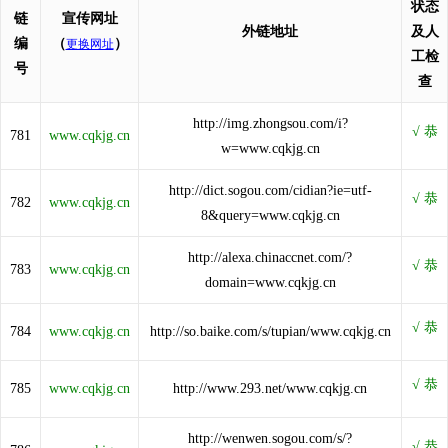
状态
链
宣传网址
外链地址
及人
编
（
）
更换网址
工检
号
查
http://img.zhongsou.com/i?
781
www.cqkjg.cn
w=www.cqkjg.cn
http://dict.sogou.com/cidian?ie=utf-
782
www.cqkjg.cn
8&query=www.cqkjg.cn
http://alexa.chinaccnet.com/?
783
www.cqkjg.cn
domain=www.cqkjg.cn
784
www.cqkjg.cn
http://so.baike.com/s/tupian/www.cqkjg.cn
785
www.cqkjg.cn
http://www.293.net/www.cqkjg.cn
http://wenwen.sogou.com/s/?