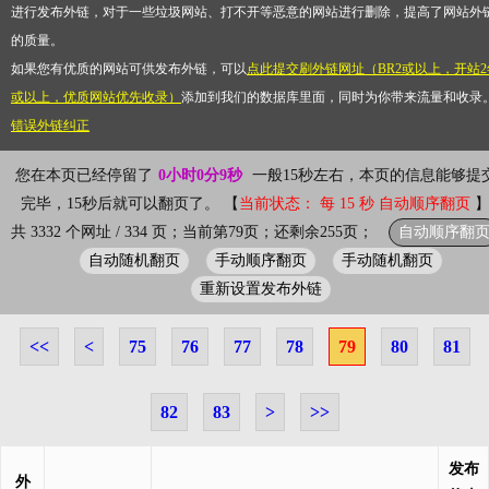
进行发布外链，对于一些垃圾网站、打不开等恶意的网站进行删除，提高了网站外
的质量。
如果您有优质的网站可供发布外链，可以
点此提交刷外链网址（BR2或以上，开站2
或以上，优质网站优先收录）
添加到我们的数据库里面，同时为你带来流量和收录
错误外链纠正
您在本页已经停留了
0小时0分9秒
一般15秒左右，本页的信息能够提
完毕，15秒后就可以翻页了。 【
当前状态： 每 15 秒 自动顺序翻页
自动顺序翻
共 3332 个网址 / 334 页；当前第79页；还剩余255页；
自动随机翻页
手动顺序翻页
手动随机翻页
重新设置发布外链
<<
<
75
76
77
78
79
80
81
82
83
>
>>
发布
外