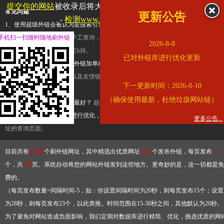
提交你的网站
被收录后将大幅提升流量和外链，
查看展示页面
常见问题
更新公告
-
检测www.cqkjg.cn是否收录
1、使用超级外链会被认为是搜索引擎优化作弊吗？
超级外链只是一个简便而集成
手机扫一扫随时随地刷外链
查询工具，模拟的是正常手工查询，不是作弊。如果是作弊，那您可以使用超级外
2026-8-8
推广竞争对手的网址，让它k掉。
已对外链库进行优化更新
2、网站优化单纯依靠超级外链加单向链接可行吗？
网站优化不能单纯依靠超级外
链，需要结合普通的外链以及友情链接，您可以到站长论坛发布外链，到友情链接
下一更新时间：2026-8-10
台交换友情链接。
（确保使用最新，杜绝垃圾网站链）
3、如何使用超级外链效果最好？
超级外链不同于普通的外链，它是动态的链接，
有频繁使用超级外链工具进行优化，才能获得稳定的外链
，最终使搜索引擎收录带
更多公告...
址的查询页面。
目前共有
13264
个刷外链网址，其中精选出优质网址
3332
个发布外链，每页发布
10
个，共
334
页。系统自动将您的网站外链发到这些地方。更奇妙的是，这一切都是免
费的。
（每页发布数量=间隔时间-5，如：你设置间隔时间为20秒，则每页发布15个；设置
为28秒，则每页发布23个，以此类推。时间范围在15-30秒之间，其他默认为20秒。
为了避免对网站造成负面影响，我们定期对数据库进行精简、优化，挑选优质的网