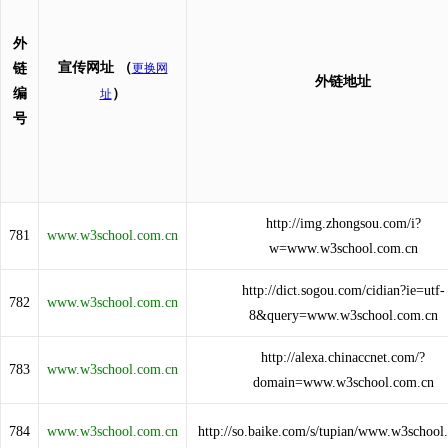
外
宣传网址
（
链
更换网
外链地址
编
）
址
号
http://img.zhongsou.com/i?
781
www.w3school.com.cn
w=www.w3school.com.cn
http://dict.sogou.com/cidian?ie=utf-
782
www.w3school.com.cn
8&query=www.w3school.com.cn
http://alexa.chinaccnet.com/?
783
www.w3school.com.cn
domain=www.w3school.com.cn
784
www.w3school.com.cn
http://so.baike.com/s/tupian/www.w3school