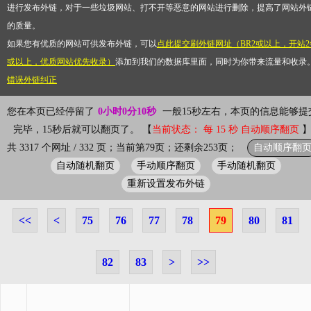
进行发布外链，对于一些垃圾网站、打不开等恶意的网站进行删除，提高了网站外
的质量。
如果您有优质的网站可供发布外链，可以
点此提交刷外链网址（BR2或以上，开站2
或以上，优质网站优先收录）
添加到我们的数据库里面，同时为你带来流量和收录
错误外链纠正
您在本页已经停留了
0小时0分10秒
一般15秒左右，本页的信息能够提
完毕，15秒后就可以翻页了。 【
当前状态： 每 15 秒 自动顺序翻页
自动顺序翻
共 3317 个网址 / 332 页；当前第79页；还剩余253页；
自动随机翻页
手动顺序翻页
手动随机翻页
重新设置发布外链
<<
<
75
76
77
78
79
80
81
82
83
>
>>