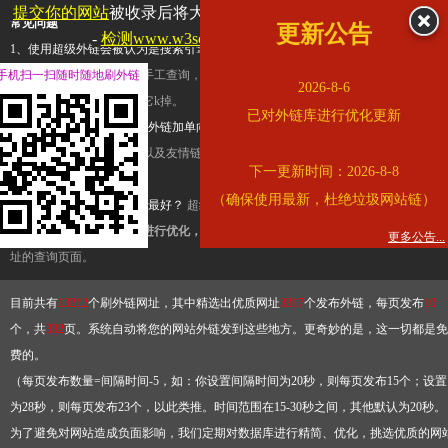
提交你的网站
被收录后将大幅提升流量和外链，
查看展示页面
常见问题
更新公告
-
检测www.w3school.com.cn是否收录
1、使用超级外链会被认为是搜索引擎优化作弊吗？
超级外链只是一个简便而集成
手机扫一扫随时随地刷外链
查询工具，模拟的是正常手工查询，不是作弊。如果是作弊，那您可以使用超级外
2026-8-6
推广竞争对手的网址，让它k掉。
已对外链库进行优化更新
2、网站优化单纯依靠超级外链加单向链接可行吗？
网站优化不能单纯依靠超级外
链，需要结合普通的外链以及友情链接，您可以到站长论坛发布外链，到友情链接
下一更新时间：2026-8-8
台交换友情链接。
（确保使用最新，杜绝垃圾网站链）
3、如何使用超级外链效果最好？
超级外链不同于普通的外链，它是动态的链接，
有频繁使用超级外链工具进行优化，才能获得稳定的外链
，最终使搜索引擎收录带
更多公告...
址的查询页面。
目前共有
13212
个刷外链网址，其中精选出优质网址
3317
个发布外链，每页发布
10
个，共
332
页。系统自动将您的网站外链发到这些地方。更奇妙的是，这一切都是免
费的。
（每页发布数量=间隔时间-5，如：你设置间隔时间为20秒，则每页发布15个；设置
为28秒，则每页发布23个，以此类推。时间范围在15-30秒之间，其他默认为20秒。
为了避免对网站造成负面影响，我们定期对数据库进行精简、优化，挑选优质的网