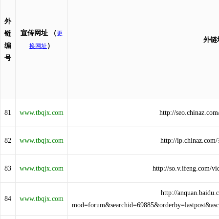
外
宣传网址
（
链
更
外链
编
）
换网址
号
81
www.tbqjx.com
http://seo.chinaz.c
82
www.tbqjx.com
http://ip.chinaz.co
83
www.tbqjx.com
http://so.v.ifeng.com/
http://anquan.baidu.
84
www.tbqjx.com
mod=forum&searchid=69885&orderby=lastpost&as