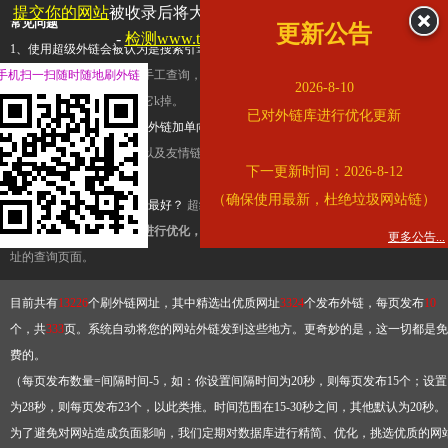
提交你的网站
被收录后将大幅提升流量和外链，
查看展示页面
常见问题
更新公告
-
检测www.tbqjx.com是否收录
1、使用超级外链会被认为是搜索引擎优化作弊吗？
超级外链只是一个简便而集成
手机扫一扫随时随地刷外链
查询工具，模拟的是正常手工查询，不是作弊。如果是作弊，那您可以使用超级外
2026-8-10
推广竞争对手的网址，让它k掉。
已对外链库进行优化更新
2、网站优化单纯依靠超级外链加单向链接可行吗？
网站优化不能单纯依靠超级外
链，需要结合普通的外链以及友情链接，您可以到站长论坛发布外链，到友情链接
下一更新时间：2026-8-12
台交换友情链接。
（确保使用最新，杜绝垃圾网站链）
3、如何使用超级外链效果最好？
超级外链不同于普通的外链，它是动态的链接，
有频繁使用超级外链工具进行优化，才能获得稳定的外链
，最终使搜索引擎收录带
更多公告...
址的查询页面。
目前共有
13226
个刷外链网址，其中精选出优质网址
3324
个发布外链，每页发布
10
个，共
333
页。系统自动将您的网站外链发到这些地方。更奇妙的是，这一切都是免
费的。
（每页发布数量=间隔时间-5，如：你设置间隔时间为20秒，则每页发布15个；设置
为28秒，则每页发布23个，以此类推。时间范围在15-30秒之间，其他默认为20秒。
为了避免对网站造成负面影响，我们定期对数据库进行精简、优化，挑选优质的网