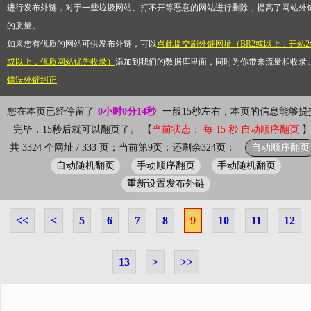
进行发布外链，对于一些垃圾网站、打不开等恶意的网站进行删除，提高了网站外
的质量。
如果您有优质的网站可供发布外链，可以
点此提交刷外链网址（BR2或以上，开站2
或以上，优质网站优先收录）
添加到我们的数据库里面，同时为你带来流量和收录
错误外链纠正
您在本页已经停留了
0小时0分14秒
一般15秒左右，本页的信息能够提
完毕，15秒后就可以翻页了。 【
当前状态： 每 15 秒 自动顺序翻页
自动顺序翻页
共 3324 个网址 / 333 页；当前第9页；还剩余324页；
自动随机翻页
手动顺序翻页
手动随机翻页
重新设置发布外链
<<
<
5
6
7
8
9
10
11
12
13
>
>>