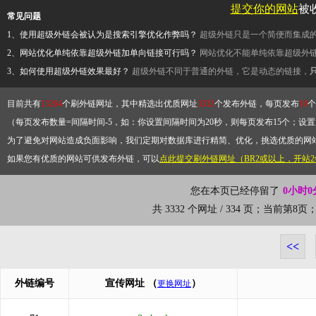
提交你的网站
被
常见问题
1、使用超级外链会被认为是搜索引擎优化作弊吗？
超级外链只是一个简便而集成
2、网站优化单纯依靠超级外链加单向链接可行吗？
网站优化不能单纯依靠超级外
3、如何使用超级外链效果最好？
超级外链不同于普通的外链，它是动态的链接，
目前共有
13264
个刷外链网址，其中精选出优质网址
3332
个发布外链，每页发布
10
个
（每页发布数量=间隔时间-5，如：你设置间隔时间为20秒，则每页发布15个；设置为
为了避免对网站造成负面影响，我们定期对数据库进行精简、优化，挑选优质的网
如果您有优质的网站可供发布外链，可以
点此提交刷外链网址（BR2或以上，开站
您在本页已经停留了
0小时0
共 3332 个网址 / 334 页；当前第8
<<
外链编号
宣传网址
（
）
更换网址