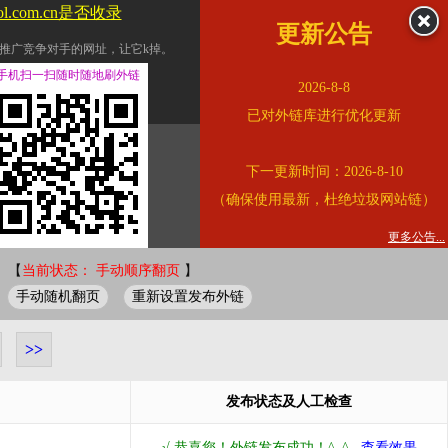
ol.com.cn是否收录
更新公告
推广竞争对手的网址，让它k掉。
交换友情链接。
手机扫一扫随时随地刷外链
2026-8-8
址的查询页面。
已对外链库进行优化更新
的。
下一更新时间：2026-8-10
链的质量。
（确保使用最新，杜绝垃圾网站链）
。
错误外链纠正
更多公告...
 【
当前状态： 手动顺序翻页
】
手动随机翻页
重新设置发布外链
>>
发布状态及人工检查