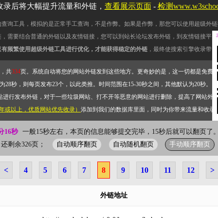
收录后将大幅提升流量和外链，
查看展示页面
-
检测www.w3scho
的查询工具，模拟的是正常手工查询，不是作弊。如果是作弊，那您可以使用超级外链
链，需要结合普通的外链以及友情链接，您可以到站长论坛发布外链，到友情链接平台
只有频繁使用超级外链工具进行优化，才能获得稳定的外链
，最终使搜索引擎收录带网
，共
334
页。系统自动将您的网站外链发到这些地方。更奇妙的是，这一切都是免费
28秒，则每页发布23个，以此类推。时间范围在15-30秒之间，其他默认为20秒。）
站进行发布外链，对于一些垃圾网站、打不开等恶意的网站进行删除，提高了网站外
2年或以上，优质网站优先收录）
添加到我们的数据库里面，同时为你带来流量和收录
分16秒
一般15秒左右，本页的信息能够提交完毕，15秒后就可以翻页了。
自动顺序翻页
自动随机翻页
手动顺序翻页
页；还剩余326页；
<
4
5
6
7
8
9
10
11
12
>
外链地址