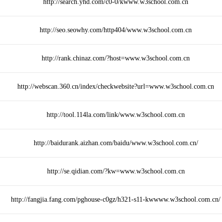
http://search.yhd.com/c0-0/kwww.w3school.com.cn
http://seo.seowhy.com/http404/www.w3school.com.cn
http://rank.chinaz.com/?host=www.w3school.com.cn
http://webscan.360.cn/index/checkwebsite?url=www.w3school.com.cn
http://tool.114la.com/link/www.w3school.com.cn
http://baidurank.aizhan.com/baidu/www.w3school.com.cn/
http://se.qidian.com/?kw=www.w3school.com.cn
http://fangjia.fang.com/pghouse-c0gz/h321-s11-kwwww.w3school.com.cn/