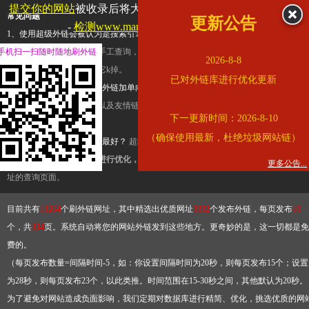
提交你的网站
被收录后将大幅提升流量和外链，
查看展示页面
常见问题
更新公告
-
检测www.marriott.com.cn是否收录
1、使用超级外链会被认为是搜索引擎优化作弊吗？
超级外链只是一个简便而集成
手机扫一扫随时随地刷外链
查询工具，模拟的是正常手工查询，不是作弊。如果是作弊，那您可以使用超级外
2026-8-8
推广竞争对手的网址，让它k掉。
已对外链库进行优化更新
2、网站优化单纯依靠超级外链加单向链接可行吗？
网站优化不能单纯依靠超级外
链，需要结合普通的外链以及友情链接，您可以到站长论坛发布外链，到友情链接
下一更新时间：2026-8-10
台交换友情链接。
（确保使用最新，杜绝垃圾网站链）
3、如何使用超级外链效果最好？
超级外链不同于普通的外链，它是动态的链接，
有频繁使用超级外链工具进行优化，才能获得稳定的外链
，最终使搜索引擎收录带
更多公告...
址的查询页面。
目前共有
13264
个刷外链网址，其中精选出优质网址
3332
个发布外链，每页发布
10
个，共
334
页。系统自动将您的网站外链发到这些地方。更奇妙的是，这一切都是免
费的。
（每页发布数量=间隔时间-5，如：你设置间隔时间为20秒，则每页发布15个；设置
为28秒，则每页发布23个，以此类推。时间范围在15-30秒之间，其他默认为20秒。
为了避免对网站造成负面影响，我们定期对数据库进行精简、优化，挑选优质的网