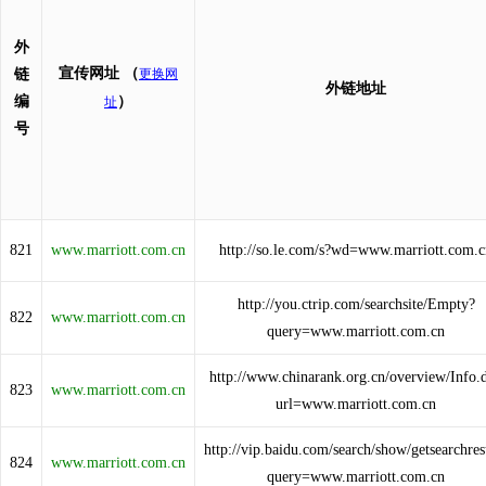
外
宣传网址
（
链
更换网
外链地址
编
）
址
号
821
www.marriott.com.cn
http://so.le.com/s?wd=www.marriott.com.c
http://you.ctrip.com/searchsite/Empty?
822
www.marriott.com.cn
query=www.marriott.com.cn
http://www.chinarank.org.cn/overview/Info.
823
www.marriott.com.cn
url=www.marriott.com.cn
http://vip.baidu.com/search/show/getsearchres
824
www.marriott.com.cn
query=www.marriott.com.cn