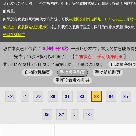
进行发布外链，对于一些垃圾网站、打不开等恶意的网站进行删除，提高了网站外
的质量。
如果您有优质的网站可供发布外链，可以
点此提交刷外链网址（BR2或以上，开站2
或以上，优质网站优先收录）
添加到我们的数据库里面，同时为你带来流量和收录
错误外链纠正
您在本页已经停留了
0小时0分16秒
一般15秒左右，本页的信息能够提
完毕，15秒后就可以翻页了。 【
当前状态： 手动顺序翻页
】
自动顺序翻
共 3332 个网址 / 334 页；当前第83页；还剩余251页；
自动随机翻页
手动顺序翻页
手动随机翻页
重新设置发布外链
<<
<
79
80
81
82
83
84
85
86
87
>
>>