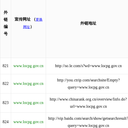
外
宣传网址
（
链
更换
外链地址
编
）
网址
号
821
www.locpg.gov.cn
http://so.le.com/s?wd=www.locpg.gov.cn
http://you.ctrip.com/searchsite/Empty?
822
www.locpg.gov.cn
query=www.locpg.gov.cn
http://www.chinarank.org.cn/overview/Info.do?
823
www.locpg.gov.cn
url=www.locpg.gov.cn
http://vip.baidu.com/search/show/getsearchresult
824
www.locpg.gov.cn
query=www.locpg.gov.cn