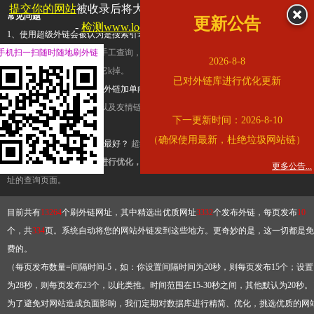
提交你的网站
被收录后将大幅提升流量和外链，
查看展示页面
常见问题
更新公告
-
检测www.locpg.gov.cn是否收录
1、使用超级外链会被认为是搜索引擎优化作弊吗？
超级外链只是一个简便而集成
手机扫一扫随时随地刷外链
查询工具，模拟的是正常手工查询，不是作弊。如果是作弊，那您可以使用超级外
2026-8-8
推广竞争对手的网址，让它k掉。
已对外链库进行优化更新
2、网站优化单纯依靠超级外链加单向链接可行吗？
网站优化不能单纯依靠超级外
链，需要结合普通的外链以及友情链接，您可以到站长论坛发布外链，到友情链接
下一更新时间：2026-8-10
台交换友情链接。
（确保使用最新，杜绝垃圾网站链）
3、如何使用超级外链效果最好？
超级外链不同于普通的外链，它是动态的链接，
有频繁使用超级外链工具进行优化，才能获得稳定的外链
，最终使搜索引擎收录带
更多公告...
址的查询页面。
目前共有
13264
个刷外链网址，其中精选出优质网址
3332
个发布外链，每页发布
10
个，共
334
页。系统自动将您的网站外链发到这些地方。更奇妙的是，这一切都是免
费的。
（每页发布数量=间隔时间-5，如：你设置间隔时间为20秒，则每页发布15个；设置
为28秒，则每页发布23个，以此类推。时间范围在15-30秒之间，其他默认为20秒。
为了避免对网站造成负面影响，我们定期对数据库进行精简、优化，挑选优质的网