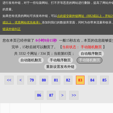
进行发布外链，对于一些垃圾网站、打不开等恶意的网站进行删除，提高了网站外
的质量。
如果您有优质的网站可供发布外链，可以
点此提交刷外链网址（BR2或以上，开站2
或以上，优质网站优先收录）
添加到我们的数据库里面，同时为你带来流量和收录
错误外链纠正
您在本页已经停留了
0小时0分16秒
一般15秒左右，本页的信息能够提
完毕，15秒后就可以翻页了。 【
当前状态： 手动随机翻页
】
自动顺序翻页
共 3332 个网址 / 334 页；当前第83页；
自动随机翻页
手动顺序翻页
手动随机翻页
重新设置发布外链
<<
<
79
80
81
82
83
84
85
86
87
>
>>