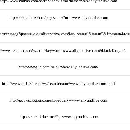
http://www.haibao.com/search/index.html?name=www.aliyundrive.com
http://tool.chinaz.com/pagestatus/?url=www.aliyundrive.com
.com/transpage?query=www.aliyundrive.com&source=url&ie=utf8&from=en&to
://www.lemall.com/#/search?keyword=www.aliyundrive.com&blankTarget=1
http://www.7c.com/baidu/www.aliyundrive.com/
http://www.dn1234.com/wz/search/name/www.aliyundrive.com.html
http://gouwu.sogou.com/shop?query=www.aliyundrive.com
http://search.kdnet.net/?q=www.aliyundrive.com