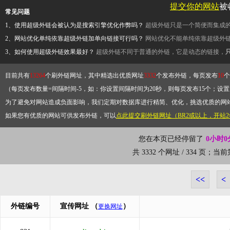
提交你的网站
被
常见问题
1、使用超级外链会被认为是搜索引擎优化作弊吗？
超级外链只是一个简便而集成
2、网站优化单纯依靠超级外链加单向链接可行吗？
网站优化不能单纯依靠超级外
3、如何使用超级外链效果最好？
超级外链不同于普通的外链，它是动态的链接，
目前共有
13264
个刷外链网址，其中精选出优质网址
3332
个发布外链，每页发布
10
个
（每页发布数量=间隔时间-5，如：你设置间隔时间为20秒，则每页发布15个；设置为
为了避免对网站造成负面影响，我们定期对数据库进行精简、优化，挑选优质的网
如果您有优质的网站可供发布外链，可以
点此提交刷外链网址（BR2或以上，开站
您在本页已经停留了
0小时0
共 3332 个网址 / 334 页；当
<<
<
外链编号
宣传网址
（
）
更换网址