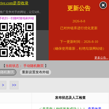
drive.com是否收录
更新公告
推广竞争对手的网址，让它k掉。
交换友情链接。
手机扫一扫随时随地刷外链
2026-8-8
址的查询页面。
已对外链库进行优化更新
的。
下一更新时间：2026-8-10
链的质量。
（确保使用最新，杜绝垃圾网站链）
。
错误外链纠正
更多公告...
 【
当前状态： 手动随机翻页
】
动随机翻页
重新设置发布外链
>
>>
发布状态及人工检查