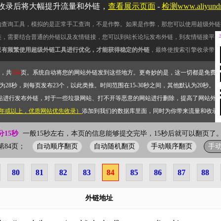
收录后将大幅提升流量和外链，
查看展示页面
-
检测www.aliyun
的查询工具，模拟的是正常手工查询，不是作弊。如果是作弊，那您可以使用超级外链
链，需要结合普通的外链以及友情链接，您可以到站长论坛发布外链，到友情链接平台
只有频繁使用超级外链工具进行优化，才能获得稳定的外链
，最终使搜索引擎收录带网
，共
334
页。系统自动将您的网站外链发到这些地方。更奇妙的是，这一切都是免费
28秒，则每页发布23个，以此类推。时间范围在15-30秒之间，其他默认为20秒。）
站进行发布外链，对于一些垃圾网站、打不开等恶意的网站进行删除，提高了网站外
2年或以上，优质网站优先收录）
添加到我们的数据库里面，同时为你带来流量和收录
分16秒
一般15秒左右，本页的信息能够提交完毕，15秒后就可以翻页了。
自动顺序翻页
自动随机翻页
手动顺序翻页
手
前第84页；
80
81
82
83
84
85
86
87
88
外链地址