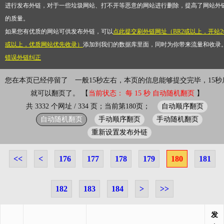
进行发布外链，对于一些垃圾网站、打不开等恶意的网站进行删除，提高了网站外
的质量。
如果您有优质的网站可供发布外链，可以
点此提交刷外链网址（BR2或以上，开站2
或以上，优质网站优先收录）
添加到我们的数据库里面，同时为你带来流量和收录
错误外链纠正
您在本页已经停留了
一般15秒左右，本页的信息能够提交完毕，15秒
就可以翻页了。 【
当前状态： 每 15 秒 自动随机翻页
】
自动顺序翻页
共 3332 个网址 / 334 页；当前第180页；
自动随机翻页
手动顺序翻页
手动随机翻页
重新设置发布外链
<<
<
176
177
178
179
180
181
182
183
184
>
>>
发