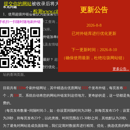
提交你的网站
被收录后将大幅提升流量和外链，
查看展示页面
常见问题
更新公告
-
检测www.cihai123.com是否收录
1、使用超级外链会被认为是搜索引擎优化作弊吗？
超级外链只是一个简便而集成
手机扫一扫随时随地刷外链
查询工具，模拟的是正常手工查询，不是作弊。如果是作弊，那您可以使用超级外
2026-8-8
推广竞争对手的网址，让它k掉。
已对外链库进行优化更新
2、网站优化单纯依靠超级外链加单向链接可行吗？
网站优化不能单纯依靠超级外
链，需要结合普通的外链以及友情链接，您可以到站长论坛发布外链，到友情链接
下一更新时间：2026-8-10
台交换友情链接。
（确保使用最新，杜绝垃圾网站链）
3、如何使用超级外链效果最好？
超级外链不同于普通的外链，它是动态的链接，
有频繁使用超级外链工具进行优化，才能获得稳定的外链
，最终使搜索引擎收录带
更多公告...
址的查询页面。
目前共有
13264
个刷外链网址，其中精选出优质网址
3332
个发布外链，每页发布
10
个，共
334
页。系统自动将您的网站外链发到这些地方。更奇妙的是，这一切都是免
费的。
（每页发布数量=间隔时间-5，如：你设置间隔时间为20秒，则每页发布15个；设置
为28秒，则每页发布23个，以此类推。时间范围在15-30秒之间，其他默认为20秒。
为了避免对网站造成负面影响，我们定期对数据库进行精简、优化，挑选优质的网