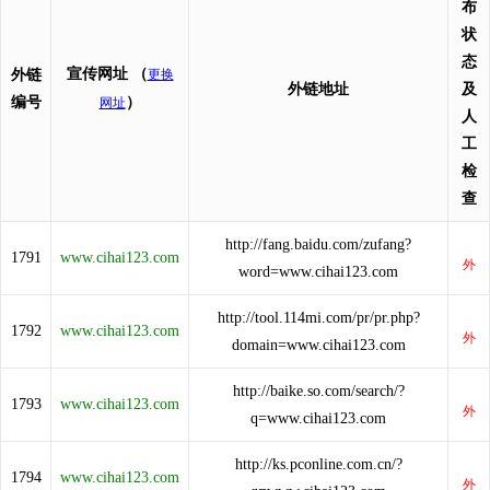
布
状
态
宣传网址
（
外链
更换
外链地址
及
编号
）
网址
人
工
检
查
http://fang.baidu.com/zufang?
1791
www.cihai123.com
word=www.cihai123.com
http://tool.114mi.com/pr/pr.php?
1792
www.cihai123.com
domain=www.cihai123.com
http://baike.so.com/search/?
1793
www.cihai123.com
q=www.cihai123.com
http://ks.pconline.com.cn/?
1794
www.cihai123.com