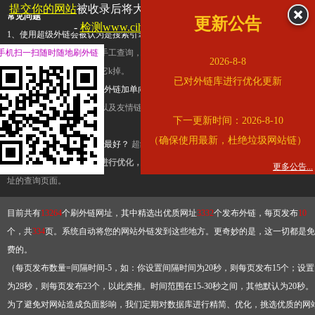
提交你的网站
被收录后将大幅提升流量和外链，
查看展示页面
常见问题
更新公告
-
检测www.cihai123.com是否收录
1、使用超级外链会被认为是搜索引擎优化作弊吗？
超级外链只是一个简便而集成
手机扫一扫随时随地刷外链
查询工具，模拟的是正常手工查询，不是作弊。如果是作弊，那您可以使用超级外
2026-8-8
推广竞争对手的网址，让它k掉。
已对外链库进行优化更新
2、网站优化单纯依靠超级外链加单向链接可行吗？
网站优化不能单纯依靠超级外
链，需要结合普通的外链以及友情链接，您可以到站长论坛发布外链，到友情链接
下一更新时间：2026-8-10
台交换友情链接。
（确保使用最新，杜绝垃圾网站链）
3、如何使用超级外链效果最好？
超级外链不同于普通的外链，它是动态的链接，
有频繁使用超级外链工具进行优化，才能获得稳定的外链
，最终使搜索引擎收录带
更多公告...
址的查询页面。
目前共有
13264
个刷外链网址，其中精选出优质网址
3332
个发布外链，每页发布
10
个，共
334
页。系统自动将您的网站外链发到这些地方。更奇妙的是，这一切都是免
费的。
（每页发布数量=间隔时间-5，如：你设置间隔时间为20秒，则每页发布15个；设置
为28秒，则每页发布23个，以此类推。时间范围在15-30秒之间，其他默认为20秒。
为了避免对网站造成负面影响，我们定期对数据库进行精简、优化，挑选优质的网