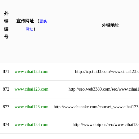
外
宣传网址
（
链
更换
外链地址
编
）
网址
号
871
www.cihai123.com
http://icp.tui33.com/www.cihai123.
872
www.cihai123.com
http://seo.web3389.com/seo/www.cihai
873
www.cihai123.com
http://www.chuanke.com/course/_www.cihai12
874
www.cihai123.com
http://www.doip.cn/seo/www.cihai12