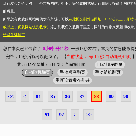
进行发布外链，对于一些垃圾网站、打不开等恶意的网站进行删除，提高了网站外
的质量。
如果您有优质的网站可供发布外链，可以
点此提交刷外链网址（BR2或以上，开站2
或以上，优质网站优先收录）
添加到我们的数据库里面，同时为你带来流量和收录
错误外链纠正
您在本页已经停留了
0小时0分11秒
一般15秒左右，本页的信息能够提
完毕，15秒后就可以翻页了。 【
当前状态： 每 15 秒 自动随机翻页
自动顺序翻页
共 3332 个网址 / 334 页；当前第88页；
自动随机翻页
手动顺序翻页
手动随机翻页
重新设置发布外链
<<
<
84
85
86
87
88
89
90
91
92
>
>>