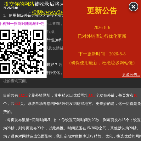
提交你的网站
被收录后将大幅提升流量和外链，
查看展示页面
常见问题
更新公告
-
检测www.w3school.com.cn是否收录
1、使用超级外链会被认为是搜索引擎优化作弊吗？
超级外链只是一个简便而集成
手机扫一扫随时随地刷外链
查询工具，模拟的是正常手工查询，不是作弊。如果是作弊，那您可以使用超级外
2026-8-6
推广竞争对手的网址，让它k掉。
已对外链库进行优化更新
2、网站优化单纯依靠超级外链加单向链接可行吗？
网站优化不能单纯依靠超级外
链，需要结合普通的外链以及友情链接，您可以到站长论坛发布外链，到友情链接
下一更新时间：2026-8-8
台交换友情链接。
（确保使用最新，杜绝垃圾网站链）
3、如何使用超级外链效果最好？
超级外链不同于普通的外链，它是动态的链接，
有频繁使用超级外链工具进行优化，才能获得稳定的外链
，最终使搜索引擎收录带
更多公告...
址的查询页面。
目前共有
13212
个刷外链网址，其中精选出优质网址
3317
个发布外链，每页发布
10
个，共
332
页。系统自动将您的网站外链发到这些地方。更奇妙的是，这一切都是免
费的。
（每页发布数量=间隔时间-5，如：你设置间隔时间为20秒，则每页发布15个；设置
为28秒，则每页发布23个，以此类推。时间范围在15-30秒之间，其他默认为20秒。
为了避免对网站造成负面影响，我们定期对数据库进行精简、优化，挑选优质的网