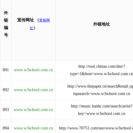
外
宣传网址
（
链
更换网
外链地址
编
）
址
号
http://tool.chinaz.com/dns/?
891
www.w3school.com.cn
type=1&host=www.w3school.com.cn
http://www.thepaper.cn/searchResult.js
892
www.w3school.com.cn
inpsearch=www.w3school.com.cn
http://music.baidu.com/search/artist?
893
www.w3school.com.cn
key=www.w3school.com.cn
894
www.w3school.com.cn
http://www.70751.com/seo/www.w3school.