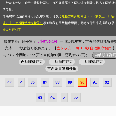
进行发布外链，对于一些垃圾网站、打不开等恶意的网站进行删除，提高了网站外
的质量。
如果您有优质的网站可供发布外链，可以
点此提交刷外链网址（BR2或以上，开站2
或以上，优质网站优先收录）
添加到我们的数据库里面，同时为你带来流量和收录
错误外链纠正
您在本页已经停留了
0小时0分1秒
一般15秒左右，本页的信息能够提
完毕，15秒后就可以翻页了。 【
当前状态： 每 15 秒 自动顺序翻页
自动顺序翻
共 3317 个网址 / 332 页；当前第90页；还剩余242页；
自动随机翻页
手动顺序翻页
手动随机翻页
重新设置发布外链
<<
<
86
87
88
89
90
91
92
93
94
>
>>