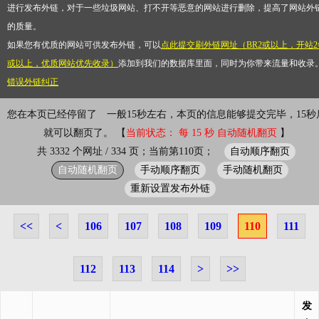
进行发布外链，对于一些垃圾网站、打不开等恶意的网站进行删除，提高了网站外
的质量。
如果您有优质的网站可供发布外链，可以
点此提交刷外链网址（BR2或以上，开站2
或以上，优质网站优先收录）
添加到我们的数据库里面，同时为你带来流量和收录
错误外链纠正
您在本页已经停留了
一般15秒左右，本页的信息能够提交完毕，15秒
就可以翻页了。 【
当前状态： 每 15 秒 自动随机翻页
】
自动顺序翻页
共 3332 个网址 / 334 页；当前第110页；
自动随机翻页
手动顺序翻页
手动随机翻页
重新设置发布外链
<<
<
106
107
108
109
110
111
112
113
114
>
>>
发