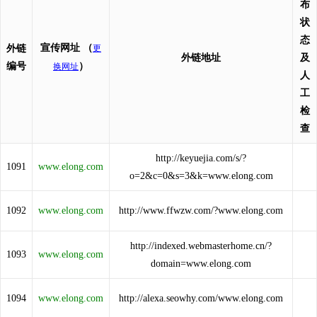
布
状
态
宣传网址
（
外链
更
外链地址
及
编号
）
换网址
人
工
检
查
http://keyuejia.com/s/?
1091
www.elong.com
o=2&c=0&s=3&k=www.elong.com
1092
www.elong.com
http://www.ffwzw.com/?www.elong.com
http://indexed.webmasterhome.cn/?
1093
www.elong.com
domain=www.elong.com
1094
www.elong.com
http://alexa.seowhy.com/www.elong.com