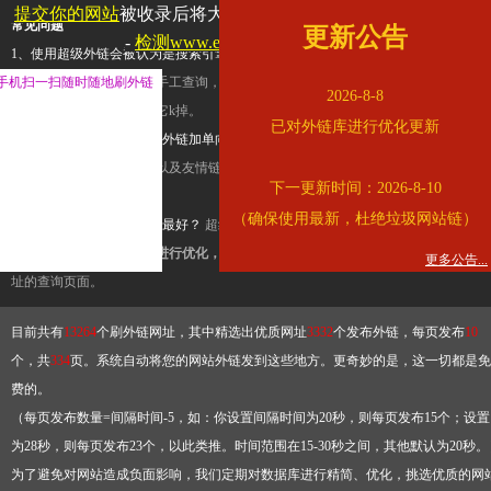
提交你的网站
被收录后将大幅提升流量和外链，
查看展示页面
常见问题
更新公告
-
检测www.elong.com是否收录
1、使用超级外链会被认为是搜索引擎优化作弊吗？
超级外链只是一个简便而集成
手机扫一扫随时随地刷外链
查询工具，模拟的是正常手工查询，不是作弊。如果是作弊，那您可以使用超级外
2026-8-8
推广竞争对手的网址，让它k掉。
已对外链库进行优化更新
2、网站优化单纯依靠超级外链加单向链接可行吗？
网站优化不能单纯依靠超级外
链，需要结合普通的外链以及友情链接，您可以到站长论坛发布外链，到友情链接
下一更新时间：2026-8-10
台交换友情链接。
（确保使用最新，杜绝垃圾网站链）
3、如何使用超级外链效果最好？
超级外链不同于普通的外链，它是动态的链接，
有频繁使用超级外链工具进行优化，才能获得稳定的外链
，最终使搜索引擎收录带
更多公告...
址的查询页面。
目前共有
13264
个刷外链网址，其中精选出优质网址
3332
个发布外链，每页发布
10
个，共
334
页。系统自动将您的网站外链发到这些地方。更奇妙的是，这一切都是免
费的。
（每页发布数量=间隔时间-5，如：你设置间隔时间为20秒，则每页发布15个；设置
为28秒，则每页发布23个，以此类推。时间范围在15-30秒之间，其他默认为20秒。
为了避免对网站造成负面影响，我们定期对数据库进行精简、优化，挑选优质的网