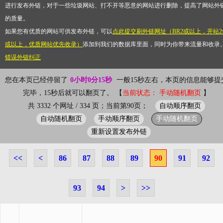
进行发布外链，对于一些垃圾网站、打不开等恶意的网站进行删除，提高了网站外
的质量。
如果您有优质的网站可供发布外链，可以
点此提交刷外链网址（BR2或以上，开站2
或以上，优质网站优先收录）
添加到我们的数据库里面，同时为你带来流量和收录
错误外链纠正
您在本页已经停留了
0小时0分15秒
一般15秒左右，本页的信息能够提
完毕，15秒后就可以翻页了。 【
当前状态： 手动随机翻页
】
自动顺序翻页
共 3332 个网址 / 334 页；当前第90页；
自动随机翻页
手动顺序翻页
手动随机翻页
重新设置发布外链
<<
<
86
87
88
89
90
91
92
93
94
>
>>