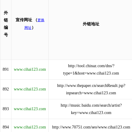
外
宣传网址
（
链
更换
外链地址
编
）
网址
号
http://tool.chinaz.com/dns/?
891
www.cihai123.com
type=1&host=www.cihai123.com
http://www.thepaper.cn/searchResult.jsp?
892
www.cihai123.com
inpsearch=www.cihai123.com
http://music.baidu.com/search/artist?
893
www.cihai123.com
key=www.cihai123.com
894
www.cihai123.com
http://www.70751.com/seo/www.cihai123.com