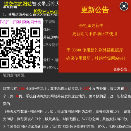
提交你的网站
被收录后将大幅提升流量和外链，
查看展示页面
常见问题
更新公告
-
检测www.cihai123.com是否收录
1、使用超级外链会被认为是搜索引擎优化作弊吗？
超级外链只是一个简便而集成
手机扫一扫随时随地刷外链
查询工具，模拟的是正常手工查询，不是作弊。如果是作弊，那您可以使用超级外
外链库更新中......
推广竞争对手的网址，让它k掉。
更新期间不影响正常使用
2、网站优化单纯依靠超级外链加单向链接可行吗？
网站优化不能单纯依靠超级外
链，需要结合普通的外链以及友情链接，您可以到站长论坛发布外链，到友情链接
于 05:00 使用新的刷外链数据库
台交换友情链接。
（确保使用最新，杜绝垃圾网站链）
3、如何使用超级外链效果最好？
超级外链不同于普通的外链，它是动态的链接，
有频繁使用超级外链工具进行优化，才能获得稳定的外链
，最终使搜索引擎收录带
更多公告...
址的查询页面。
目前共有
13264
个刷外链网址，其中精选出优质网址
3332
个发布外链，每页发布
10
个，共
334
页。系统自动将您的网站外链发到这些地方。更奇妙的是，这一切都是免
费的。
（每页发布数量=间隔时间-5，如：你设置间隔时间为20秒，则每页发布15个；设置
为28秒，则每页发布23个，以此类推。时间范围在15-30秒之间，其他默认为20秒。
为了避免对网站造成负面影响，我们定期对数据库进行精简、优化，挑选优质的网