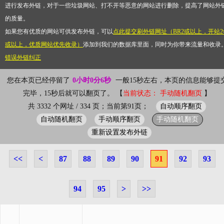
进行发布外链，对于一些垃圾网站、打不开等恶意的网站进行删除，提高了网站外
的质量。
如果您有优质的网站可供发布外链，可以
点此提交刷外链网址（BR2或以上，开站2
或以上，优质网站优先收录）
添加到我们的数据库里面，同时为你带来流量和收录
错误外链纠正
您在本页已经停留了
0小时0分6秒
一般15秒左右，本页的信息能够提
完毕，15秒后就可以翻页了。 【
当前状态： 手动随机翻页
】
自动顺序翻页
共 3332 个网址 / 334 页；当前第91页；
自动随机翻页
手动顺序翻页
手动随机翻页
重新设置发布外链
<<
<
87
88
89
90
91
92
93
94
95
>
>>