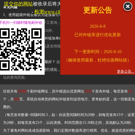
提交你的网站
被收录后将大幅提升流量和外链，
查看展示页面
常见问题
更新公告
-
检测www.cihai123.com是否收录
1、使用超级外链会被认为是搜索引擎优化作弊吗？
超级外链只是一个简便而集成
手机扫一扫随时随地刷外链
查询工具，模拟的是正常手工查询，不是作弊。如果是作弊，那您可以使用超级外
2026-8-8
推广竞争对手的网址，让它k掉。
已对外链库进行优化更新
2、网站优化单纯依靠超级外链加单向链接可行吗？
网站优化不能单纯依靠超级外
链，需要结合普通的外链以及友情链接，您可以到站长论坛发布外链，到友情链接
下一更新时间：2026-8-10
台交换友情链接。
（确保使用最新，杜绝垃圾网站链）
3、如何使用超级外链效果最好？
超级外链不同于普通的外链，它是动态的链接，
有频繁使用超级外链工具进行优化，才能获得稳定的外链
，最终使搜索引擎收录带
更多公告...
址的查询页面。
目前共有
13264
个刷外链网址，其中精选出优质网址
3332
个发布外链，每页发布
10
个，共
334
页。系统自动将您的网站外链发到这些地方。更奇妙的是，这一切都是免
费的。
（每页发布数量=间隔时间-5，如：你设置间隔时间为20秒，则每页发布15个；设置
为28秒，则每页发布23个，以此类推。时间范围在15-30秒之间，其他默认为20秒。
为了避免对网站造成负面影响，我们定期对数据库进行精简、优化，挑选优质的网