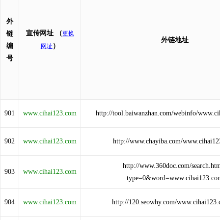
外
宣传网址
（
链
更换
外链地址
编
）
网址
号
901
www.cihai123.com
http://tool.baiwanzhan.com/webinfo/www.c
902
www.cihai123.com
http://www.chayiba.com/www.cihai1
http://www.360doc.com/search.ht
903
www.cihai123.com
type=0&word=www.cihai123.co
904
www.cihai123.com
http://120.seowhy.com/www.cihai123.