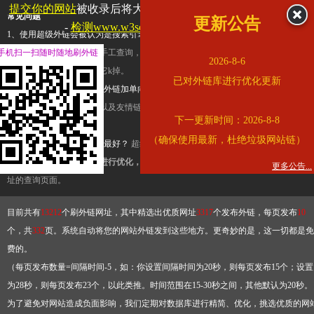
提交你的网站
被收录后将大幅提升流量和外链，
查看展示页面
常见问题
更新公告
-
检测www.w3school.com.cn是否收录
1、使用超级外链会被认为是搜索引擎优化作弊吗？
超级外链只是一个简便而集成
手机扫一扫随时随地刷外链
查询工具，模拟的是正常手工查询，不是作弊。如果是作弊，那您可以使用超级外
2026-8-6
推广竞争对手的网址，让它k掉。
已对外链库进行优化更新
2、网站优化单纯依靠超级外链加单向链接可行吗？
网站优化不能单纯依靠超级外
链，需要结合普通的外链以及友情链接，您可以到站长论坛发布外链，到友情链接
下一更新时间：2026-8-8
台交换友情链接。
（确保使用最新，杜绝垃圾网站链）
3、如何使用超级外链效果最好？
超级外链不同于普通的外链，它是动态的链接，
有频繁使用超级外链工具进行优化，才能获得稳定的外链
，最终使搜索引擎收录带
更多公告...
址的查询页面。
目前共有
13212
个刷外链网址，其中精选出优质网址
3317
个发布外链，每页发布
10
个，共
332
页。系统自动将您的网站外链发到这些地方。更奇妙的是，这一切都是免
费的。
（每页发布数量=间隔时间-5，如：你设置间隔时间为20秒，则每页发布15个；设置
为28秒，则每页发布23个，以此类推。时间范围在15-30秒之间，其他默认为20秒。
为了避免对网站造成负面影响，我们定期对数据库进行精简、优化，挑选优质的网