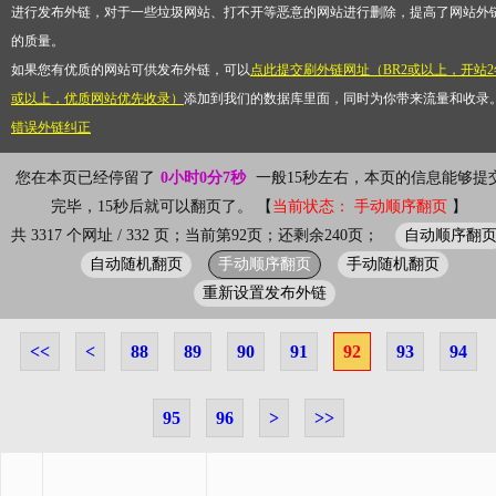
进行发布外链，对于一些垃圾网站、打不开等恶意的网站进行删除，提高了网站外
的质量。
如果您有优质的网站可供发布外链，可以
点此提交刷外链网址（BR2或以上，开站2
或以上，优质网站优先收录）
添加到我们的数据库里面，同时为你带来流量和收录
错误外链纠正
您在本页已经停留了
0小时0分8秒
一般15秒左右，本页的信息能够提
完毕，15秒后就可以翻页了。 【
当前状态： 手动顺序翻页
】
自动顺序翻
共 3317 个网址 / 332 页；当前第92页；还剩余240页；
自动随机翻页
手动顺序翻页
手动随机翻页
重新设置发布外链
<<
<
88
89
90
91
92
93
94
95
96
>
>>