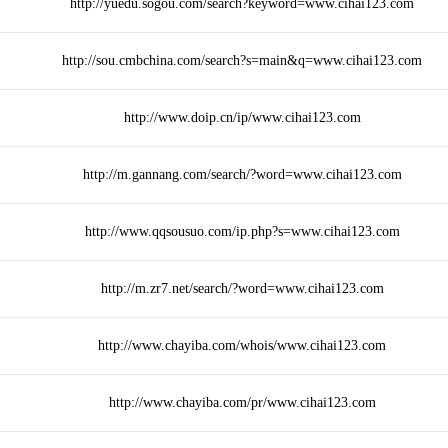
http://yuedu.sogou.com/search?keyword=www.cihai123.com
http://sou.cmbchina.com/search?s=main&q=www.cihai123.com
http://www.doip.cn/ip/www.cihai123.com
http://m.gannang.com/search/?word=www.cihai123.com
http://www.qqsousuo.com/ip.php?s=www.cihai123.com
http://m.zr7.net/search/?word=www.cihai123.com
http://www.chayiba.com/whois/www.cihai123.com
http://www.chayiba.com/pr/www.cihai123.com