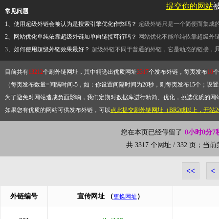
提交你的网站
常见问题
1、使用超级外链会被认为是搜索引擎优化作弊吗？
超级外链只是一个简便而集成
2、网站优化单纯依靠超级外链加单向链接可行吗？
网站优化不能单纯依靠超级外
3、如何使用超级外链效果最好？
超级外链不同于普通的外链，它是动态的链接，
目前共有
13212
个刷外链网址，其中精选出优质网址
3317
个发布外链，每页发布
10
个
（每页发布数量=间隔时间-5，如：你设置间隔时间为20秒，则每页发布15个；设置为
为了避免对网站造成负面影响，我们定期对数据库进行精简、优化，挑选优质的网
如果您有优质的网站可供发布外链，可以
点此提交刷外链网址（BR2或以上，开站
您在本页已经停留了
0小时0分7
共 3317 个网址 / 332 页；当
<<
<
外链编号
宣传网址
（
）
更换网址