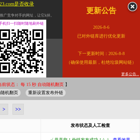
123.com是否收录
更新公告
推广竞争对手的网址，让它k掉。
交换友情链接。
手机扫一扫随时随地刷外链
2026-8-6
址的查询页面。
已对外链库进行优化更新
的。
下一更新时间：2026-8-8
链的质量。
（确保使用最新，杜绝垃圾网站链）
。
错误外链纠正
更多公告...
当前状态： 每 15 秒 自动随机翻页
】
动随机翻页
重新设置发布外链
>
>>
发布状态及人工检查