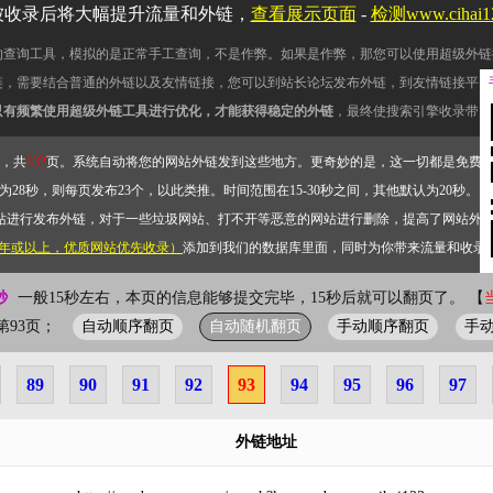
被收录后将大幅提升流量和外链，
查看展示页面
-
检测www.cihai
的查询工具，模拟的是正常手工查询，不是作弊。如果是作弊，那您可以使用超级外链
链，需要结合普通的外链以及友情链接，您可以到站长论坛发布外链，到友情链接平台
只有频繁使用超级外链工具进行优化，才能获得稳定的外链
，最终使搜索引擎收录带网
，共
332
页。系统自动将您的网站外链发到这些地方。更奇妙的是，这一切都是免费
28秒，则每页发布23个，以此类推。时间范围在15-30秒之间，其他默认为20秒。）
站进行发布外链，对于一些垃圾网站、打不开等恶意的网站进行删除，提高了网站外
2年或以上，优质网站优先收录）
添加到我们的数据库里面，同时为你带来流量和收录
秒
一般15秒左右，本页的信息能够提交完毕，15秒后就可以翻页了。 【
自动顺序翻页
自动随机翻页
手动顺序翻页
手
前第93页；
89
90
91
92
93
94
95
96
97
外链地址