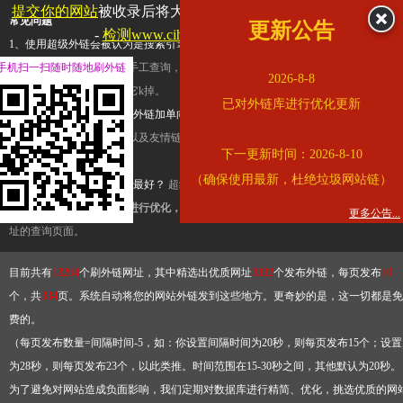
提交你的网站
被收录后将大幅提升流量和外链，
查看展示页面
常见问题
更新公告
-
检测www.cihai123.com是否收录
1、使用超级外链会被认为是搜索引擎优化作弊吗？
超级外链只是一个简便而集成
手机扫一扫随时随地刷外链
查询工具，模拟的是正常手工查询，不是作弊。如果是作弊，那您可以使用超级外
2026-8-8
推广竞争对手的网址，让它k掉。
已对外链库进行优化更新
2、网站优化单纯依靠超级外链加单向链接可行吗？
网站优化不能单纯依靠超级外
链，需要结合普通的外链以及友情链接，您可以到站长论坛发布外链，到友情链接
下一更新时间：2026-8-10
台交换友情链接。
（确保使用最新，杜绝垃圾网站链）
3、如何使用超级外链效果最好？
超级外链不同于普通的外链，它是动态的链接，
有频繁使用超级外链工具进行优化，才能获得稳定的外链
，最终使搜索引擎收录带
更多公告...
址的查询页面。
目前共有
13264
个刷外链网址，其中精选出优质网址
3332
个发布外链，每页发布
10
个，共
334
页。系统自动将您的网站外链发到这些地方。更奇妙的是，这一切都是免
费的。
（每页发布数量=间隔时间-5，如：你设置间隔时间为20秒，则每页发布15个；设置
为28秒，则每页发布23个，以此类推。时间范围在15-30秒之间，其他默认为20秒。
为了避免对网站造成负面影响，我们定期对数据库进行精简、优化，挑选优质的网