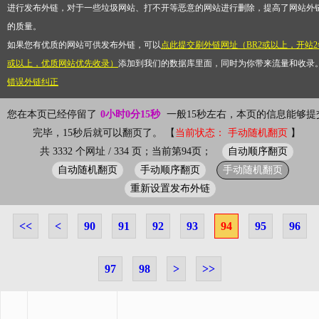
进行发布外链，对于一些垃圾网站、打不开等恶意的网站进行删除，提高了网站外
的质量。
如果您有优质的网站可供发布外链，可以
点此提交刷外链网址（BR2或以上，开站2
或以上，优质网站优先收录）
添加到我们的数据库里面，同时为你带来流量和收录
错误外链纠正
您在本页已经停留了
0小时0分15秒
一般15秒左右，本页的信息能够提
完毕，15秒后就可以翻页了。 【
当前状态： 手动随机翻页
】
自动顺序翻页
共 3332 个网址 / 334 页；当前第94页；
自动随机翻页
手动顺序翻页
手动随机翻页
重新设置发布外链
<<
<
90
91
92
93
94
95
96
97
98
>
>>