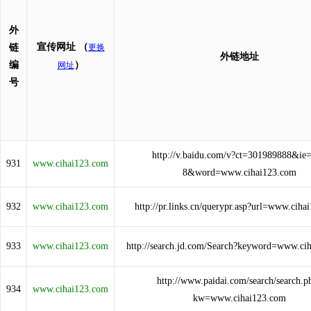
外
宣传网址
（
链
更换
外链地址
编
）
网址
号
http://v.baidu.com/v?ct=301989888&ie=
931
www.cihai123.com
8&word=www.cihai123.com
932
www.cihai123.com
http://pr.links.cn/querypr.asp?url=www.ciha
933
www.cihai123.com
http://search.jd.com/Search?keyword=www.ci
http://www.paidai.com/search/search.p
934
www.cihai123.com
kw=www.cihai123.com