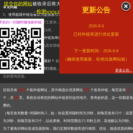
提交你的网站
被收录后将大幅提升流量和外链，
查看展示页面
常见问题
更新公告
-
检测www.mogu.com是否收录
1、使用超级外链会被认为是搜索引擎优化作弊吗？
超级外链只是一个简便而集成
手机扫一扫随时随地刷外链
查询工具，模拟的是正常手工查询，不是作弊。如果是作弊，那您可以使用超级外
2026-8-6
推广竞争对手的网址，让它k掉。
已对外链库进行优化更新
2、网站优化单纯依靠超级外链加单向链接可行吗？
网站优化不能单纯依靠超级外
链，需要结合普通的外链以及友情链接，您可以到站长论坛发布外链，到友情链接
下一更新时间：2026-8-8
台交换友情链接。
（确保使用最新，杜绝垃圾网站链）
3、如何使用超级外链效果最好？
超级外链不同于普通的外链，它是动态的链接，
有频繁使用超级外链工具进行优化，才能获得稳定的外链
，最终使搜索引擎收录带
更多公告...
址的查询页面。
目前共有
13212
个刷外链网址，其中精选出优质网址
3317
个发布外链，每页发布
10
个，共
332
页。系统自动将您的网站外链发到这些地方。更奇妙的是，这一切都是免
费的。
（每页发布数量=间隔时间-5，如：你设置间隔时间为20秒，则每页发布15个；设置
为28秒，则每页发布23个，以此类推。时间范围在15-30秒之间，其他默认为20秒。
为了避免对网站造成负面影响，我们定期对数据库进行精简、优化，挑选优质的网