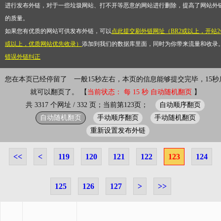
进行发布外链，对于一些垃圾网站、打不开等恶意的网站进行删除，提高了网站外
的质量。
如果您有优质的网站可供发布外链，可以
点此提交刷外链网址（BR2或以上，开站2
或以上，优质网站优先收录）
添加到我们的数据库里面，同时为你带来流量和收录
错误外链纠正
您在本页已经停留了
0小时0分1秒
一般15秒左右，本页的信息能够提
完毕，15秒后就可以翻页了。 【
当前状态： 每 15 秒 自动随机翻页
自动顺序翻页
共 3317 个网址 / 332 页；当前第123页；
自动随机翻页
手动顺序翻页
手动随机翻页
重新设置发布外链
<<
<
119
120
121
122
123
124
125
126
127
>
>>