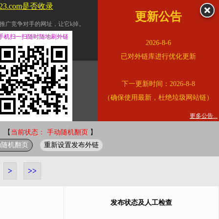
123.com是否收录
更新公告
推广竞争对手的网址，让它k掉。
交换友情链接。
手机扫一扫随时随地刷外链
2026-8-6
址的查询页面。
已对外链库进行优化更新
的。
下一更新时间：2026-8-8
链的质量。
（确保使用最新，杜绝垃圾网站链）
。
错误外链纠正
更多公告...
 【
当前状态： 手动随机翻页
】
动随机翻页
重新设置发布外链
>
>>
发布状态及人工检查