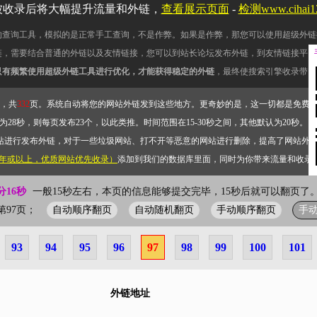
被收录后将大幅提升流量和外链，
查看展示页面
-
检测www.cihai
的查询工具，模拟的是正常手工查询，不是作弊。如果是作弊，那您可以使用超级外链
链，需要结合普通的外链以及友情链接，您可以到站长论坛发布外链，到友情链接平台
只有频繁使用超级外链工具进行优化，才能获得稳定的外链
，最终使搜索引擎收录带网
，共
332
页。系统自动将您的网站外链发到这些地方。更奇妙的是，这一切都是免费
28秒，则每页发布23个，以此类推。时间范围在15-30秒之间，其他默认为20秒。）
站进行发布外链，对于一些垃圾网站、打不开等恶意的网站进行删除，提高了网站外
2年或以上，优质网站优先收录）
添加到我们的数据库里面，同时为你带来流量和收录
分16秒
一般15秒左右，本页的信息能够提交完毕，15秒后就可以翻页了。
自动顺序翻页
自动随机翻页
手动顺序翻页
手
前第97页；
93
94
95
96
97
98
99
100
101
外链地址