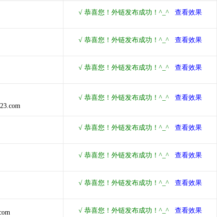
123.com
.com