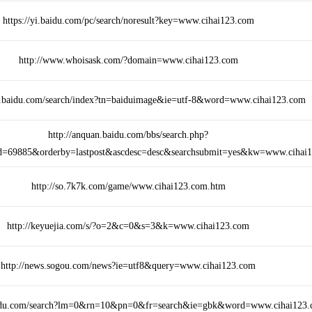
https://yi.baidu.com/pc/search/noresult?key=www.cihai123.com
http://www.whoisask.com/?domain=www.cihai123.com
e.baidu.com/search/index?tn=baiduimage&ie=utf-8&word=www.cihai123.com
http://anquan.baidu.com/bbs/search.php?
=69885&orderby=lastpost&ascdesc=desc&searchsubmit=yes&kw=www.cihai
http://so.7k7k.com/game/www.cihai123.com.htm
http://keyuejia.com/s/?o=2&c=0&s=3&k=www.cihai123.com
http://news.sogou.com/news?ie=utf8&query=www.cihai123.com
baidu.com/search?lm=0&rn=10&pn=0&fr=search&ie=gbk&word=www.cihai123