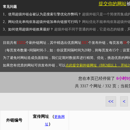
提交你的网站
常见问题
1、使用超级外链会被认为是搜索引擎优化作弊吗？
超级外链只是一个简便而集成
2、网站优化单纯依靠超级外链加单向链接可行吗？
网站优化不能单纯依靠超级外
3、如何使用超级外链效果最好？
超级外链不同于普通的外链，它是动态的链接，
目前共有
13212
个刷外链网址，其中精选出优质网址
3317
个发布外链，每页发布
10
个
（每页发布数量=间隔时间-5，如：你设置间隔时间为20秒，则每页发布15个；设置为
为了避免对网站造成负面影响，我们定期对数据库进行精简、优化，挑选优质的网
如果您有优质的网站可供发布外链，可以
点此提交刷外链网址（BR2或以上，开站
您在本页已经停留了
0小时0
共 3317 个网址 / 332 页；当
<<
<
宣传网址
（
更换网
外链编号
）
址