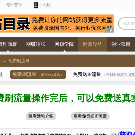
每日签到
手机版
输入要搜
管理面板
网赚论坛
网赚学院
网赚导航
创业项目
链
→
免费刷流量
址
免费刷流量
免费送IP流量
（刷Alexa排名）
（强制会员真实浏览
费刷流量操作完后，可以免费送真实
查看活动介绍
查看免费送IP流量
获取