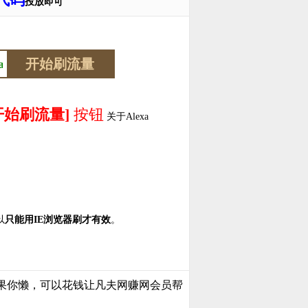
投放即可
开始刷流量]
按钮
关于Alexa
以
只能用IE浏览器刷才有效
。
果你懒，可以花钱让凡夫网赚网会员帮