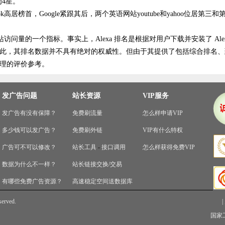
为4星。
k高居榜首，Google紧跟其后，两个英语网站youtube和yahoo位居第三和
问量的一个指标。事实上，Alexa 排名是根据对用户下载并安装了 Alexa Too
此，其排名数据并不具有绝对的权威性。但由于其提供了包括综合排名、
理的评价参考。
发广告问题
站长资源
VIP服务
发广告有没有保障？
免费刷流量
怎么样申请VIP
多少钱可以发广告？
免费刷外链
VIP有什么特权
广告可不可以修改？
站长工具
-
接口调用
怎么样获得免费VIP
数据为什么不一样？
站长链接交换/交易
有哪些免费广告资源？
高速稳定空间送数据库
served.
|
国家