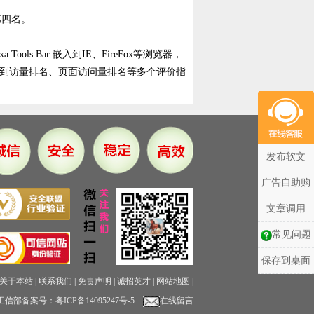
第四名。
ls Bar 嵌入到IE、FireFox等浏览器，
到访量排名、页面访问量排名等多个评价指
发布软文
广告自助购
文章调用
常见问题
保存到桌面
关于本站
|
联系我们
|
免责声明
|
诚招英才
|
网站地图
|
工信部备案号：
粤ICP备14095247号-5
在线留言