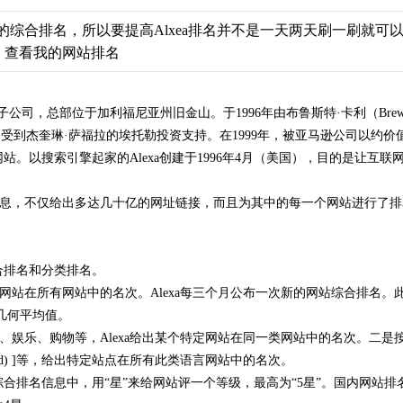
月的综合排名，所以要提高Alxea排名并不是一天两天刷一刷就
。
查看我的网站排名
的一家子公司，总部位于加利福尼亚州旧金山。于1996年由布鲁斯特·卡利（Brewste
rchive的分支，受到杰奎琳·萨福拉的埃托勒投资支持。在1999年，被亚马逊公司
网站。以搜索引擎起家的Alexa创建于1996年4月（美国），目的是让
GB的信息，不仅给出多达几十亿的网址链接，而且为其中的每一个网站进行了排名
综合排名和分类排名。
在所有网站中的名次。Alexa每三个月公布一次新的网站综合排名。此排名的
的几何平均值。
娱乐、购物等，Alexa给出某个特定网站在同一类网站中的名次。二是
nese (trad) ]等，给出特定站点在所有此类语言网站中的名次。
综合排名信息中，用“星”来给网站评一个等级，最高为“5星”。国内网站排名