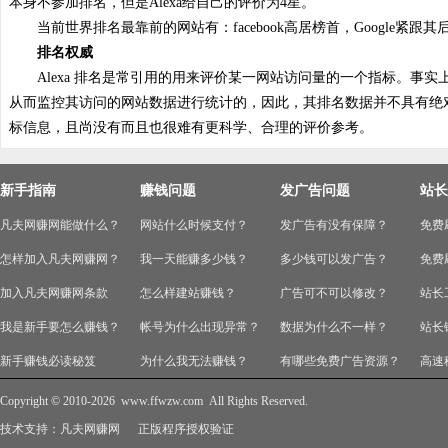
本身不参加排名，但是Alexa给自己的评价为4星。
当前世界排名最靠前的网站有：facebook高居榜首，Google紧跟其后
排名权威
Alexa 排名是常引用的用来评价某一网站访问量的一个指标。事实上，Alex
从而监控其访问的网站数据进行统计的，因此，其排名数据并不具有绝
标信息，且尚没有而且也很难有更科学、合理的评价参考。
新手指南
赚钱问题
发广告问题
站长
凡夫网赚网能做什么？
网站什么时候支付？
发广告有没有保障？
免费
怎样加入凡夫网赚网？
我一天能赚多少钱？
多少钱可以发广告？
免费
加入凡夫网赚网条款
怎么样建站赚钱？
广告可不可以修改？
站长
我是新手要怎么赚钱？
帐号为什么出现异常？
数据为什么不一样？
站长
新手赚钱必读秘笈
为什么我无法赚钱？
有哪些免费广告资源？
高速
Copyright © 2010-2026
www.ffwzw.com
All Rights Reserved.
技术支持：
凡夫网赚网
正版程序授权验证