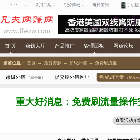
• • •
常用工具
积分商城
每日签到
手机版
首 页
赚钱大厅
产品推广
管理面板
网赚论坛
当前位置：
首页
→
免费资源
→
超级外链
→
免费刷流量
超级外链
提交刷外链网址
免费刷流量
（刷外链）
（刷Ale
重大好消息：免费刷流量操作
查看活动介