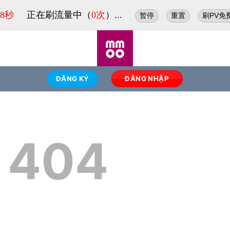
8秒
正在刷流量中（
0次
）...
暂停
重置
刷PV免