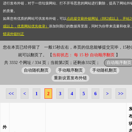
进行发布外链，对于一些垃圾网站、打不开等恶意的网站进行删除，提高了网站外
的质量。
如果您有优质的网站可供发布外链，可以
点此提交刷外链网址（BR2或以上，开站2
或以上，优质网站优先收录）
添加到我们的数据库里面，同时为你带来流量和收录
错误外链纠正
您在本页已经停留了
一般15秒左右，本页的信息能够提交完毕，15秒
就可以翻页了。 【
当前状态： 每 15 秒 自动顺序翻页
】
自动顺序翻页
共 3332 个网址 / 334 页；当前第2页；还剩余332页；
自动随机翻页
手动顺序翻页
手动随机翻页
重新设置发布外链
<<
<
1
2
3
4
5
6
>
>>
外