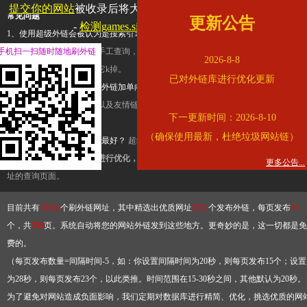
提交你的网站
被收录后将大幅提升流量和外链，
查看展示页面
常见问题
更新公告
-
检测games.sina.com.cn是否收录
1、使用超级外链会被认为是搜索引擎优化作弊吗？
超级外链只是一个简便而集成
手机扫一扫随时随地刷外链
查询工具，模拟的是正常手工查询，不是作弊。如果是作弊，那您可以使用超级外
2026-8-8
推广竞争对手的网址，让它k掉。
已对外链库进行优化更新
2、网站优化单纯依靠超级外链加单向链接可行吗？
网站优化不能单纯依靠超级外
链，需要结合普通的外链以及友情链接，您可以到站长论坛发布外链，到友情链接
下一更新时间：2026-8-10
台交换友情链接。
（确保使用最新，杜绝垃圾网站链）
3、如何使用超级外链效果最好？
超级外链不同于普通的外链，它是动态的链接，
有频繁使用超级外链工具进行优化，才能获得稳定的外链
，最终使搜索引擎收录带
更多公告...
址的查询页面。
目前共有
13264
个刷外链网址，其中精选出优质网址
3332
个发布外链，每页发布
10
个，共
334
页。系统自动将您的网站外链发到这些地方。更奇妙的是，这一切都是免
费的。
（每页发布数量=间隔时间-5，如：你设置间隔时间为20秒，则每页发布15个；设置
为28秒，则每页发布23个，以此类推。时间范围在15-30秒之间，其他默认为20秒。
为了避免对网站造成负面影响，我们定期对数据库进行精简、优化，挑选优质的网