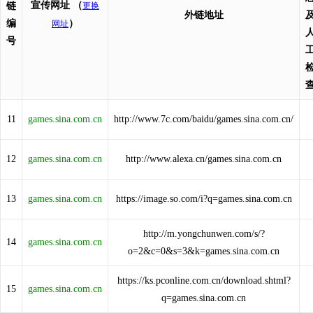
宣传网址
（
链
更换
外链地址
编
）
网址
号
11
games.sina.com.cn
http://www.7c.com/baidu/games.sina.com.cn/
12
games.sina.com.cn
http://www.alexa.cn/games.sina.com.cn
13
games.sina.com.cn
https://image.so.com/i?q=games.sina.com.cn
http://m.yongchunwen.com/s/?
14
games.sina.com.cn
o=2&c=0&s=3&k=games.sina.com.cn
https://ks.pconline.com.cn/download.shtml?
15
games.sina.com.cn
q=games.sina.com.cn