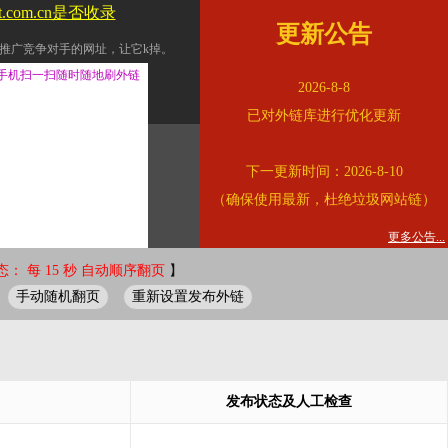
tt.com.cn是否收录
更新公告
推广竞争对手的网址，让它k掉。
交换友情链接。
手机扫一扫随时随地刷外链
2026-8-8
址的查询页面。
已对外链库进行优化更新
的。
下一更新时间：2026-8-10
链的质量。
（确保使用最新，杜绝垃圾网站链）
。
错误外链纠正
更多公告...
： 每 15 秒 自动顺序翻页
】
手动随机翻页
重新设置发布外链
发布状态及人工检查