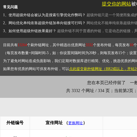
提交你的网站
被
常见问题
1、使用超级外链会被认为是搜索引擎优化作弊吗？
超级外链只是一个简便而集成
2、网站优化单纯依靠超级外链加单向链接可行吗？
网站优化不能单纯依靠超级外
3、如何使用超级外链效果最好？
超级外链不同于普通的外链，它是动态的链接，
目前共有
13264
个刷外链网址，其中精选出优质网址
3332
个发布外链，每页发布
10
个
（每页发布数量=间隔时间-5，如：你设置间隔时间为20秒，则每页发布15个；设置为
为了避免对网站造成负面影响，我们定期对数据库进行精简、优化，挑选优质的网
如果您有优质的网站可供发布外链，可以
点此提交刷外链网址（BR2或以上，开站
您在本页已经停留了
一
共 3332 个网址 / 334 页；当前第2
外链编号
宣传网址
（
）
更换网址