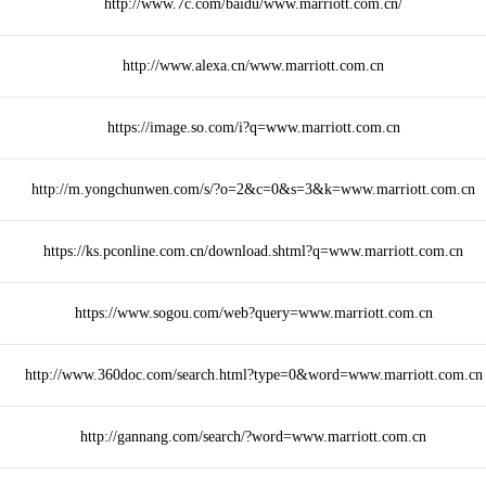
http://www.7c.com/baidu/www.marriott.com.cn/
http://www.alexa.cn/www.marriott.com.cn
https://image.so.com/i?q=www.marriott.com.cn
http://m.yongchunwen.com/s/?o=2&c=0&s=3&k=www.marriott.com.cn
https://ks.pconline.com.cn/download.shtml?q=www.marriott.com.cn
https://www.sogou.com/web?query=www.marriott.com.cn
http://www.360doc.com/search.html?type=0&word=www.marriott.com.cn
http://gannang.com/search/?word=www.marriott.com.cn