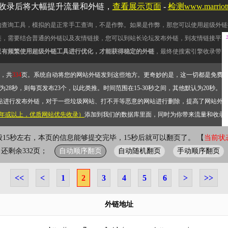
收录后将大幅提升流量和外链，
查看展示页面
-
检测www.marrio
的查询工具，模拟的是正常手工查询，不是作弊。如果是作弊，那您可以使用超级外链
链，需要结合普通的外链以及友情链接，您可以到站长论坛发布外链，到友情链接平台
只有频繁使用超级外链工具进行优化，才能获得稳定的外链
，最终使搜索引擎收录带网
，共
334
页。系统自动将您的网站外链发到这些地方。更奇妙的是，这一切都是免费
28秒，则每页发布23个，以此类推。时间范围在15-30秒之间，其他默认为20秒。）
站进行发布外链，对于一些垃圾网站、打不开等恶意的网站进行删除，提高了网站外
2年或以上，优质网站优先收录）
添加到我们的数据库里面，同时为你带来流量和收录
般15秒左右，本页的信息能够提交完毕，15秒后就可以翻页了。 【
当前状态
自动顺序翻页
自动随机翻页
手动顺序翻页
页；还剩余332页；
<<
<
1
2
3
4
5
6
>
>>
外链地址