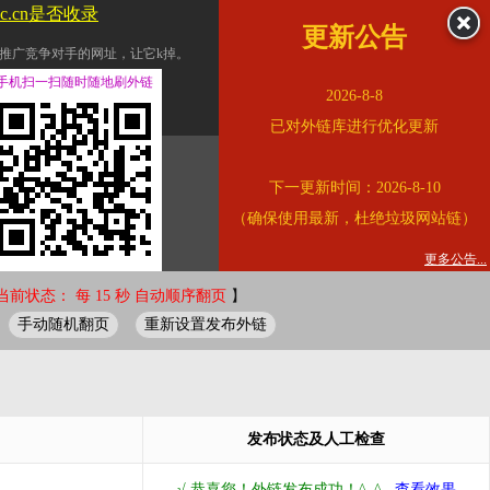
sc.cn是否收录
更新公告
推广竞争对手的网址，让它k掉。
交换友情链接。
手机扫一扫随时随地刷外链
2026-8-8
址的查询页面。
已对外链库进行优化更新
的。
下一更新时间：2026-8-10
链的质量。
（确保使用最新，杜绝垃圾网站链）
。
错误外链纠正
更多公告...
当前状态： 每 15 秒 自动顺序翻页
】
手动随机翻页
重新设置发布外链
发布状态及人工检查