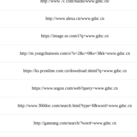
http://www.7c.com/baidu/www.gdsc.cn/
http://www.alexa.cn/www.gdsc.cn
https://image.so.com/i?q=www.gdsc.cn
http://m.yongchunwen.com/s/?o=2&c=0&s=3&k=www.gdsc.cn
https://ks.pconline.com.cn/download.shtml?q=www.gdsc.cn
https://www.sogou.com/web?query=www.gdsc.cn
http://www.360doc.com/search.html?type=0&word=www.gdsc.cn
http://gannang.com/search/?word=www.gdsc.cn