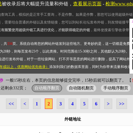
站
被收录后将大幅提升流量和外链，
查看展示页面
-
检测www.gd
的查询工具，模拟的是正常手工查询，不是作弊。如果是作弊，那您可以使用超级外链
链，需要结合普通的外链以及友情链接，您可以到站长论坛发布外链，到友情链接平台
只有频繁使用超级外链工具进行优化，才能获得稳定的外链
，最终使搜索引擎收录带网
，共
334
页。系统自动将您的网站外链发到这些地方。更奇妙的是，这一切都是免费
28秒，则每页发布23个，以此类推。时间范围在15-30秒之间，其他默认为20秒。）
站进行发布外链，对于一些垃圾网站、打不开等恶意的网站进行删除，提高了网站外
2年或以上，优质网站优先收录）
添加到我们的数据库里面，同时为你带来流量和收录
秒
一般15秒左右，本页的信息能够提交完毕，15秒后就可以翻页了。 【
自动顺序翻页
自动随机翻页
手动顺序翻页
页；还剩余332页；
<<
<
1
2
3
4
5
6
>
>>
外链地址