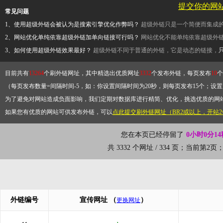
提交你的网
常见问题
1、使用超级外链会被认为是搜索引擎优化作弊吗？
超级外链只是一个简便而集成
2、网站优化单纯依靠超级外链加单向链接可行吗？
网站优化不能单纯依靠超级外
3、如何使用超级外链效果最好？
超级外链不同于普通的外链，它是动态的链接，
目前共有
13264
个刷外链网址，其中精选出优质网址
3332
个发布外链，每页发布
10
个
（每页发布数量=间隔时间-5，如：你设置间隔时间为20秒，则每页发布15个；设置为
为了避免对网站造成负面影响，我们定期对数据库进行精简、优化，挑选优质的网
如果您有优质的网站可供发布外链，可以
点此提交刷外链网址（BR2或以上，开站
您在本页已经停留了
0小时0分14
共 3332 个网址 / 334 页；当前第2
外链编号
宣传网址
（
）
更换网址