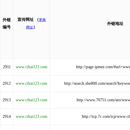
宣传网址
（
外链
更换
外链地址
编号
）
网址
2911
www.cihai123.com
http://page.ipmee.com/#url=ww
2912
www.cihai123.com
http://search.zhe800.com/search?keyw
2913
www.cihai123.com
http://www.70751.com/seo/www
2914
www.cihai123.com
http://icp.7c.com/icp/www.c