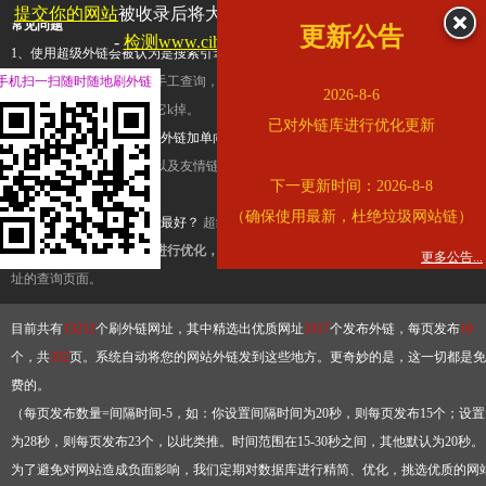
提交你的网站
被收录后将大幅提升流量和外链，
查看展示页面
常见问题
更新公告
-
检测www.cihai123.com是否收录
1、使用超级外链会被认为是搜索引擎优化作弊吗？
超级外链只是一个简便而集成
手机扫一扫随时随地刷外链
查询工具，模拟的是正常手工查询，不是作弊。如果是作弊，那您可以使用超级外
2026-8-6
推广竞争对手的网址，让它k掉。
已对外链库进行优化更新
2、网站优化单纯依靠超级外链加单向链接可行吗？
网站优化不能单纯依靠超级外
链，需要结合普通的外链以及友情链接，您可以到站长论坛发布外链，到友情链接
下一更新时间：2026-8-8
台交换友情链接。
（确保使用最新，杜绝垃圾网站链）
3、如何使用超级外链效果最好？
超级外链不同于普通的外链，它是动态的链接，
有频繁使用超级外链工具进行优化，才能获得稳定的外链
，最终使搜索引擎收录带
更多公告...
址的查询页面。
目前共有
13212
个刷外链网址，其中精选出优质网址
3317
个发布外链，每页发布
10
个，共
332
页。系统自动将您的网站外链发到这些地方。更奇妙的是，这一切都是免
费的。
（每页发布数量=间隔时间-5，如：你设置间隔时间为20秒，则每页发布15个；设置
为28秒，则每页发布23个，以此类推。时间范围在15-30秒之间，其他默认为20秒。
为了避免对网站造成负面影响，我们定期对数据库进行精简、优化，挑选优质的网