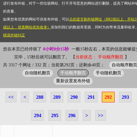
进行发布外链，对于一些垃圾网站、打不开等恶意的网站进行删除，提高了网站外
的质量。
如果您有优质的网站可供发布外链，可以
点此提交刷外链网址（BR2或以上，开站2
或以上，优质网站优先收录）
添加到我们的数据库里面，同时为你带来流量和收录
错误外链纠正
您在本页已经停留了
0小时0分15秒
一般15秒左右，本页的信息能够提
完毕，15秒后就可以翻页了。 【
当前状态： 手动顺序翻页
】
自动顺序翻
共 3317 个网址 / 332 页；当前第292页；还剩余40页；
自动随机翻页
手动顺序翻页
手动随机翻页
重新设置发布外链
<<
<
288
289
290
291
292
293
294
295
296
>
>>