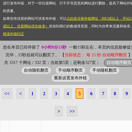
进行发布外链，对于一些垃圾网站、打不开等恶意的网站进行删除，提高了网站外
的质量。
如果您有优质的网站可供发布外链，可以
点此提交刷外链网址（BR2或以上，开站2
或以上，优质网站优先收录）
添加到我们的数据库里面，同时为你带来流量和收录
错误外链纠正
您在本页已经停留了
0小时0分13秒
一般15秒左右，本页的信息能够提
完毕，15秒后就可以翻页了。 【
当前状态： 每 15 秒 自动顺序翻页
自动顺序翻页
共 3317 个网址 / 332 页；当前第5页；还剩余327页；
自动随机翻页
手动顺序翻页
手动随机翻页
重新设置发布外链
<<
<
1
2
3
4
5
6
7
8
9
>
>>