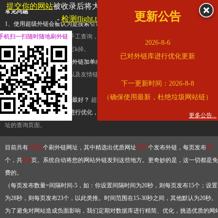
提交你的网站
被收录后将大幅提升流量和外链，
查看展示页面
常见问题
更新公告
-
检测flight.tuniu.com是否收录
1、使用超级外链会被认为是搜索引擎优化作弊吗？
超级外链只是一个简便而集成
手机扫一扫随时随地刷外链
查询工具，模拟的是正常手工查询，不是作弊。如果是作弊，那您可以使用超级外
2026-8-6
推广竞争对手的网址，让它k掉。
已对外链库进行优化更新
2、网站优化单纯依靠超级外链加单向链接可行吗？
网站优化不能单纯依靠超级外
链，需要结合普通的外链以及友情链接，您可以到站长论坛发布外链，到友情链接
下一更新时间：2026-8-8
台交换友情链接。
（确保使用最新，杜绝垃圾网站链）
3、如何使用超级外链效果最好？
超级外链不同于普通的外链，它是动态的链接，
有频繁使用超级外链工具进行优化，才能获得稳定的外链
，最终使搜索引擎收录带
更多公告...
址的查询页面。
目前共有
13212
个刷外链网址，其中精选出优质网址
3317
个发布外链，每页发布
10
个，共
332
页。系统自动将您的网站外链发到这些地方。更奇妙的是，这一切都是免
费的。
（每页发布数量=间隔时间-5，如：你设置间隔时间为20秒，则每页发布15个；设置
为28秒，则每页发布23个，以此类推。时间范围在15-30秒之间，其他默认为20秒。
为了避免对网站造成负面影响，我们定期对数据库进行精简、优化，挑选优质的网