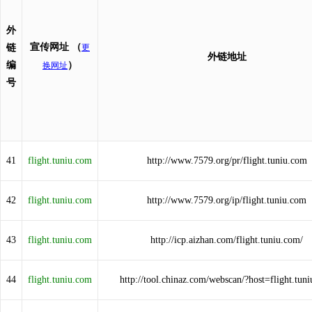
外
宣传网址
（
链
更
外链地址
编
）
换网址
号
41
flight.tuniu.com
http://www.7579.org/pr/flight.tuniu.com
42
flight.tuniu.com
http://www.7579.org/ip/flight.tuniu.com
43
flight.tuniu.com
http://icp.aizhan.com/flight.tuniu.com/
44
flight.tuniu.com
http://tool.chinaz.com/webscan/?host=flight.tun