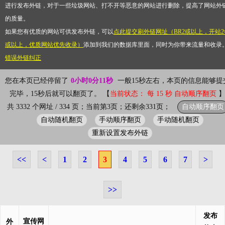
进行发布外链，对于一些垃圾网站、打不开等恶意的网站进行删除，提高了网站外
的质量。
如果您有优质的网站可供发布外链，可以
点此提交刷外链网址（BR2或以上，开站2
或以上，优质网站优先收录）
添加到我们的数据库里面，同时为你带来流量和收录
错误外链纠正
您在本页已经停留了
0小时0分11秒
一般15秒左右，本页的信息能够提
完毕，15秒后就可以翻页了。 【
当前状态： 每 15 秒 自动顺序翻页
自动顺序翻页
共 3332 个网址 / 334 页；当前第3页；还剩余331页；
自动随机翻页
手动顺序翻页
手动随机翻页
重新设置发布外链
<<
<
1
2
3
4
5
6
7
>
>>
发布
宣传网
外