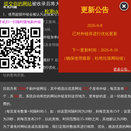
提交你的网站
被收录后将大幅提升流量和外链，
查看展示页面
常见问题
更新公告
-
检测vk.com是否收录
1、使用超级外链会被认为是搜索引擎优化作弊吗？
超级外链只是一个简便而集成
手机扫一扫随时随地刷外链
查询工具，模拟的是正常手工查询，不是作弊。如果是作弊，那您可以使用超级外
2026-8-8
推广竞争对手的网址，让它k掉。
已对外链库进行优化更新
2、网站优化单纯依靠超级外链加单向链接可行吗？
网站优化不能单纯依靠超级外
链，需要结合普通的外链以及友情链接，您可以到站长论坛发布外链，到友情链接
下一更新时间：2026-8-10
台交换友情链接。
（确保使用最新，杜绝垃圾网站链）
3、如何使用超级外链效果最好？
超级外链不同于普通的外链，它是动态的链接，
有频繁使用超级外链工具进行优化，才能获得稳定的外链
，最终使搜索引擎收录带
更多公告...
址的查询页面。
目前共有
13264
个刷外链网址，其中精选出优质网址
3332
个发布外链，每页发布
10
个，共
334
页。系统自动将您的网站外链发到这些地方。更奇妙的是，这一切都是免
费的。
（每页发布数量=间隔时间-5，如：你设置间隔时间为20秒，则每页发布15个；设置
为28秒，则每页发布23个，以此类推。时间范围在15-30秒之间，其他默认为20秒。
为了避免对网站造成负面影响，我们定期对数据库进行精简、优化，挑选优质的网