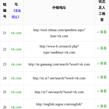
状态
址
链
外链地址
及人
（
编
更换
工检
号
）
网址
查
http://tool.chinaz.com/speedtest.aspx?
21
vk.com
host=vk.com
http://www.6.cn/search.php?
22
vk.com
type=use&key=vk.com
23
vk.com
http://m.gannang.com/search/?word=vk.com
24
vk.com
http://m.zr7.net/search/?word=vk.com
25
vk.com
http://zr7.net/search/?word=vk.com
http://english.sogou.com/english?
26
vk.com