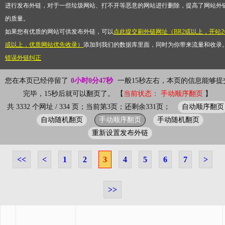
进行发布外链，对于一些垃圾网站、打不开等恶意的网站进行删除，提高了网站外
的质量。
如果您有优质的网站可供发布外链，可以
点此提交刷外链网址（BR2或以上，开站2
或以上，优质网站优先收录）
添加到我们的数据库里面，同时为你带来流量和收录
错误外链纠正
您在本页已经停留了
0小时0分47秒
一般15秒左右，本页的信息能够提
完毕，15秒后就可以翻页了。 【
当前状态： 手动顺序翻页
】
自动顺序翻页
共 3332 个网址 / 334 页；当前第3页；还剩余331页；
自动随机翻页
手动顺序翻页
手动随机翻页
重新设置发布外链
<<
<
1
2
3
4
5
6
7
>
>>