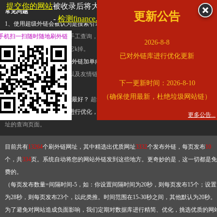
提交你的网站
被收录后将大幅提升流量和外链，
查看展示页面
常见问题
更新公告
-
检测finance.ifeng.com是否收录
1、使用超级外链会被认为是搜索引擎优化作弊吗？
超级外链只是一个简便而集成
手机扫一扫随时随地刷外链
查询工具，模拟的是正常手工查询，不是作弊。如果是作弊，那您可以使用超级外
2026-8-8
推广竞争对手的网址，让它k掉。
已对外链库进行优化更新
2、网站优化单纯依靠超级外链加单向链接可行吗？
网站优化不能单纯依靠超级外
链，需要结合普通的外链以及友情链接，您可以到站长论坛发布外链，到友情链接
下一更新时间：2026-8-10
台交换友情链接。
（确保使用最新，杜绝垃圾网站链）
3、如何使用超级外链效果最好？
超级外链不同于普通的外链，它是动态的链接，
有频繁使用超级外链工具进行优化，才能获得稳定的外链
，最终使搜索引擎收录带
更多公告...
址的查询页面。
目前共有
13264
个刷外链网址，其中精选出优质网址
3332
个发布外链，每页发布
10
个，共
334
页。系统自动将您的网站外链发到这些地方。更奇妙的是，这一切都是免
费的。
（每页发布数量=间隔时间-5，如：你设置间隔时间为20秒，则每页发布15个；设置
为28秒，则每页发布23个，以此类推。时间范围在15-30秒之间，其他默认为20秒。
为了避免对网站造成负面影响，我们定期对数据库进行精简、优化，挑选优质的网