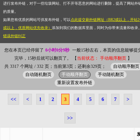
进行发布外链，对于一些垃圾网站、打不开等恶意的网站进行删除，提高了网站外
的质量。
如果您有优质的网站可供发布外链，可以
点此提交刷外链网址（BR2或以上，开站2
或以上，优质网站优先收录）
添加到我们的数据库里面，同时为你带来流量和收录
错误外链纠正
您在本页已经停留了
0小时0分10秒
一般15秒左右，本页的信息能够提
完毕，15秒后就可以翻页了。 【
当前状态： 手动顺序翻页
】
自动顺序翻页
共 3317 个网址 / 332 页；当前第3页；还剩余329页；
自动随机翻页
手动顺序翻页
手动随机翻页
重新设置发布外链
<<
<
1
2
3
4
5
6
7
>
>>