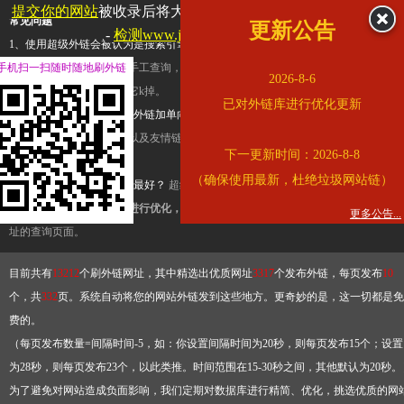
提交你的网站
被收录后将大幅提升流量和外链，
查看展示页面
常见问题
更新公告
-
检测www.jdfjx.com是否收录
1、使用超级外链会被认为是搜索引擎优化作弊吗？
超级外链只是一个简便而集成
手机扫一扫随时随地刷外链
查询工具，模拟的是正常手工查询，不是作弊。如果是作弊，那您可以使用超级外
2026-8-6
推广竞争对手的网址，让它k掉。
已对外链库进行优化更新
2、网站优化单纯依靠超级外链加单向链接可行吗？
网站优化不能单纯依靠超级外
链，需要结合普通的外链以及友情链接，您可以到站长论坛发布外链，到友情链接
下一更新时间：2026-8-8
台交换友情链接。
（确保使用最新，杜绝垃圾网站链）
3、如何使用超级外链效果最好？
超级外链不同于普通的外链，它是动态的链接，
有频繁使用超级外链工具进行优化，才能获得稳定的外链
，最终使搜索引擎收录带
更多公告...
址的查询页面。
目前共有
13212
个刷外链网址，其中精选出优质网址
3317
个发布外链，每页发布
10
个，共
332
页。系统自动将您的网站外链发到这些地方。更奇妙的是，这一切都是免
费的。
（每页发布数量=间隔时间-5，如：你设置间隔时间为20秒，则每页发布15个；设置
为28秒，则每页发布23个，以此类推。时间范围在15-30秒之间，其他默认为20秒。
为了避免对网站造成负面影响，我们定期对数据库进行精简、优化，挑选优质的网