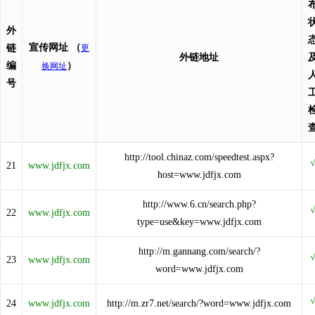
外
宣传网址
（
链
更
外链地址
编
）
换网址
号
http://tool.chinaz.com/speedtest.aspx?
21
www.jdfjx.com
host=www.jdfjx.com
http://www.6.cn/search.php?
22
www.jdfjx.com
type=use&key=www.jdfjx.com
http://m.gannang.com/search/?
23
www.jdfjx.com
word=www.jdfjx.com
24
www.jdfjx.com
http://m.zr7.net/search/?word=www.jdfjx.com