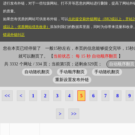
进行发布外链，对于一些垃圾网站、打不开等恶意的网站进行删除，提高了网站外
的质量。
如果您有优质的网站可供发布外链，可以
点此提交刷外链网址（BR2或以上，开站2
或以上，优质网站优先收录）
添加到我们的数据库里面，同时为你带来流量和收录
错误外链纠正
您在本页已经停留了
一般15秒左右，本页的信息能够提交完毕，15秒
就可以翻页了。 【
当前状态： 每 15 秒 自动顺序翻页
】
自动顺序翻页
共 3332 个网址 / 334 页；当前第5页；还剩余329页；
自动随机翻页
手动顺序翻页
手动随机翻页
重新设置发布外链
<<
<
1
2
3
4
5
6
7
8
9
>
>>