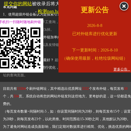
提交你的网站
被收录后将大幅提升流量和外链，
查看展示页面
常见问题
更新公告
-
检测pan.baidu.com是否收录
1、使用超级外链会被认为是搜索引擎优化作弊吗？
超级外链只是一个简便而集成
手机扫一扫随时随地刷外链
查询工具，模拟的是正常手工查询，不是作弊。如果是作弊，那您可以使用超级外
2026-8-8
推广竞争对手的网址，让它k掉。
已对外链库进行优化更新
2、网站优化单纯依靠超级外链加单向链接可行吗？
网站优化不能单纯依靠超级外
链，需要结合普通的外链以及友情链接，您可以到站长论坛发布外链，到友情链接
下一更新时间：2026-8-10
台交换友情链接。
（确保使用最新，杜绝垃圾网站链）
3、如何使用超级外链效果最好？
超级外链不同于普通的外链，它是动态的链接，
有频繁使用超级外链工具进行优化，才能获得稳定的外链
，最终使搜索引擎收录带
更多公告...
址的查询页面。
目前共有
13264
个刷外链网址，其中精选出优质网址
3332
个发布外链，每页发布
10
个，共
334
页。系统自动将您的网站外链发到这些地方。更奇妙的是，这一切都是免
费的。
（每页发布数量=间隔时间-5，如：你设置间隔时间为20秒，则每页发布15个；设置
为28秒，则每页发布23个，以此类推。时间范围在15-30秒之间，其他默认为20秒。
为了避免对网站造成负面影响，我们定期对数据库进行精简、优化，挑选优质的网