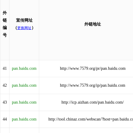
外
链
宣传网址
外链地址
编
（
）
更换网址
号
41
pan.baidu.com
http://www.7579.org/pr/pan.baidu.com
42
pan.baidu.com
http://www.7579.org/ip/pan.baidu.com
43
pan.baidu.com
http://icp.aizhan.com/pan.baidu.com/
44
pan.baidu.com
http://tool.chinaz.com/webscan/?host=pan.baidu.