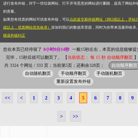
进行发布外链，对于一些垃圾网站、打不开等恶意的网站进行删除，提高了网站外
的质量。
如果您有优质的网站可供发布外链，可以
点此提交刷外链网址（BR2或以上，开站2
或以上，优质网站优先收录）
添加到我们的数据库里面，同时为你带来流量和收录
错误外链纠正
您在本页已经停留了
0小时0分14秒
一般15秒左右，本页的信息能够提
完毕，15秒后就可以翻页了。 【
当前状态： 每 15 秒 自动顺序翻页
自动顺序翻页
共 3324 个网址 / 333 页；当前第5页；还剩余328页；
自动随机翻页
手动顺序翻页
手动随机翻页
重新设置发布外链
<<
<
1
2
3
4
5
6
7
8
9
>
>>