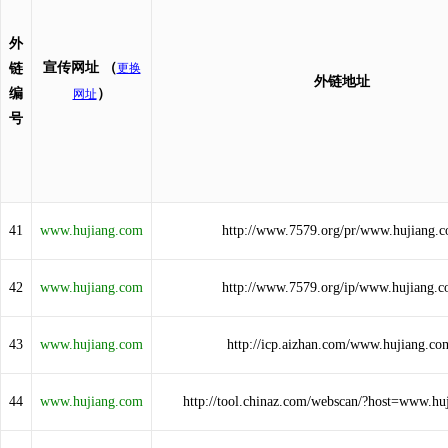
外
宣传网址
（
链
更换
外链地址
编
）
网址
号
41
www.hujiang.com
http://www.7579.org/pr/www.hujiang.
42
www.hujiang.com
http://www.7579.org/ip/www.hujiang.
43
www.hujiang.com
http://icp.aizhan.com/www.hujiang.co
44
www.hujiang.com
http://tool.chinaz.com/webscan/?host=www.hu