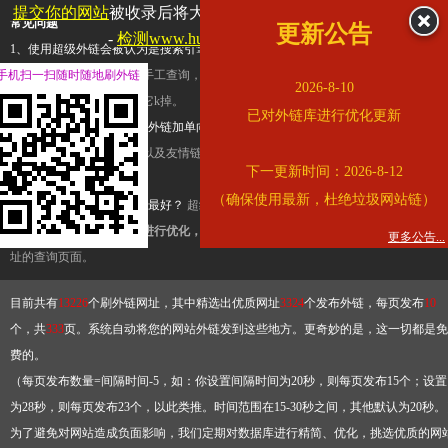
提交你的网站
被收录后将大幅提升流量和外链，
查看展示页面
常见问题
更新公告
-
检测www.hujiang.com是否收录
1、使用超级外链会被认为是搜索引擎优化作弊吗？
超级外链只是一个简便而集成
手机扫一扫随时随地刷外链
查询工具，模拟的是正常手工查询，不是作弊。如果是作弊，那您可以使用超级外
2026-8-10
推广竞争对手的网址，让它k掉。
已对外链库进行优化更新
2、网站优化单纯依靠超级外链加单向链接可行吗？
网站优化不能单纯依靠超级外
链，需要结合普通的外链以及友情链接，您可以到站长论坛发布外链，到友情链接
下一更新时间：2026-8-12
台交换友情链接。
（确保使用最新，杜绝垃圾网站链）
3、如何使用超级外链效果最好？
超级外链不同于普通的外链，它是动态的链接，
有频繁使用超级外链工具进行优化，才能获得稳定的外链
，最终使搜索引擎收录带
更多公告...
址的查询页面。
目前共有
13226
个刷外链网址，其中精选出优质网址
3324
个发布外链，每页发布
10
个，共
333
页。系统自动将您的网站外链发到这些地方。更奇妙的是，这一切都是免
费的。
（每页发布数量=间隔时间-5，如：你设置间隔时间为20秒，则每页发布15个；设置
为28秒，则每页发布23个，以此类推。时间范围在15-30秒之间，其他默认为20秒。
为了避免对网站造成负面影响，我们定期对数据库进行精简、优化，挑选优质的网