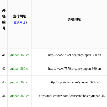
外
链
宣传网址
外链地址
编
（
）
更换网址
号
41
yunpan.360.cn
http://www.7579.org/pr/yunpan.360.cn
42
yunpan.360.cn
http://www.7579.org/ip/yunpan.360.cn
43
yunpan.360.cn
http://icp.aizhan.com/yunpan.360.cn/
44
yunpan.360.cn
http://tool.chinaz.com/webscan/?host=yunpan.360