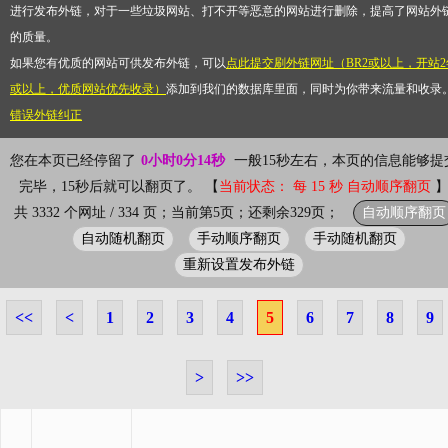
进行发布外链，对于一些垃圾网站、打不开等恶意的网站进行删除，提高了网站外
的质量。
如果您有优质的网站可供发布外链，可以
点此提交刷外链网址（BR2或以上，开站2
或以上，优质网站优先收录）
添加到我们的数据库里面，同时为你带来流量和收录
错误外链纠正
您在本页已经停留了
0小时0分14秒
一般15秒左右，本页的信息能够提
完毕，15秒后就可以翻页了。 【
当前状态： 每 15 秒 自动顺序翻页
自动顺序翻页
共 3332 个网址 / 334 页；当前第5页；还剩余329页；
自动随机翻页
手动顺序翻页
手动随机翻页
重新设置发布外链
<<
<
1
2
3
4
5
6
7
8
9
>
>>