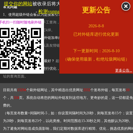
提交你的网站
被收录后将大幅提升流量和外链，
查看展示页面
常见问题
更新公告
-
检测yunpan.360.cn是否收录
1、使用超级外链会被认为是搜索引擎优化作弊吗？
超级外链只是一个简便而集成
手机扫一扫随时随地刷外链
查询工具，模拟的是正常手工查询，不是作弊。如果是作弊，那您可以使用超级外
2026-8-8
推广竞争对手的网址，让它k掉。
已对外链库进行优化更新
2、网站优化单纯依靠超级外链加单向链接可行吗？
网站优化不能单纯依靠超级外
链，需要结合普通的外链以及友情链接，您可以到站长论坛发布外链，到友情链接
下一更新时间：2026-8-10
台交换友情链接。
（确保使用最新，杜绝垃圾网站链）
3、如何使用超级外链效果最好？
超级外链不同于普通的外链，它是动态的链接，
有频繁使用超级外链工具进行优化，才能获得稳定的外链
，最终使搜索引擎收录带
更多公告...
址的查询页面。
目前共有
13264
个刷外链网址，其中精选出优质网址
3332
个发布外链，每页发布
10
个，共
334
页。系统自动将您的网站外链发到这些地方。更奇妙的是，这一切都是免
费的。
（每页发布数量=间隔时间-5，如：你设置间隔时间为20秒，则每页发布15个；设置
为28秒，则每页发布23个，以此类推。时间范围在15-30秒之间，其他默认为20秒。
为了避免对网站造成负面影响，我们定期对数据库进行精简、优化，挑选优质的网