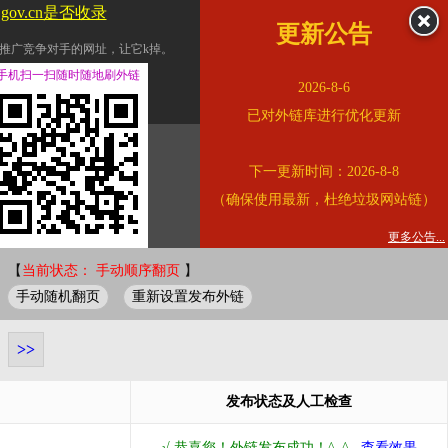
.gov.cn是否收录
更新公告
推广竞争对手的网址，让它k掉。
交换友情链接。
手机扫一扫随时随地刷外链
2026-8-6
址的查询页面。
已对外链库进行优化更新
的。
下一更新时间：2026-8-8
链的质量。
（确保使用最新，杜绝垃圾网站链）
。
错误外链纠正
更多公告...
 【
当前状态： 手动顺序翻页
】
手动随机翻页
重新设置发布外链
>>
发布状态及人工检查