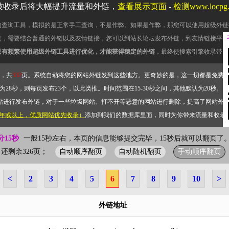
被收录后将大幅提升流量和外链，
查看展示页面
-
检测www.locpg
的查询工具，模拟的是正常手工查询，不是作弊。如果是作弊，那您可以使用超级外链
链，需要结合普通的外链以及友情链接，您可以到站长论坛发布外链，到友情链接平台
只有频繁使用超级外链工具进行优化，才能获得稳定的外链
，最终使搜索引擎收录带网
，共
332
页。系统自动将您的网站外链发到这些地方。更奇妙的是，这一切都是免费
28秒，则每页发布23个，以此类推。时间范围在15-30秒之间，其他默认为20秒。）
站进行发布外链，对于一些垃圾网站、打不开等恶意的网站进行删除，提高了网站外
2年或以上，优质网站优先收录）
添加到我们的数据库里面，同时为你带来流量和收录
分15秒
一般15秒左右，本页的信息能够提交完毕，15秒后就可以翻页了。
自动顺序翻页
自动随机翻页
手动顺序翻页
页；还剩余326页；
<
2
3
4
5
6
7
8
9
10
>
外链地址