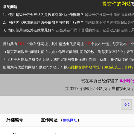
提交你的网站
常见问题
1、使用超级外链会被认为是搜索引擎优化作弊吗？
超级外链只是一个简便而集成
2、网站优化单纯依靠超级外链加单向链接可行吗？
网站优化不能单纯依靠超级外
3、如何使用超级外链效果最好？
超级外链不同于普通的外链，它是动态的链接，
目前共有
13212
个刷外链网址，其中精选出优质网址
3317
个发布外链，每页发布
10
个
（每页发布数量=间隔时间-5，如：你设置间隔时间为20秒，则每页发布15个；设置为
为了避免对网站造成负面影响，我们定期对数据库进行精简、优化，挑选优质的网
如果您有优质的网站可供发布外链，可以
点此提交刷外链网址（BR2或以上，开站
您在本页已经停留了
0小时0
共 3317 个网址 / 332 页；当前第6
<<
外链编号
宣传网址
（
）
更换网址