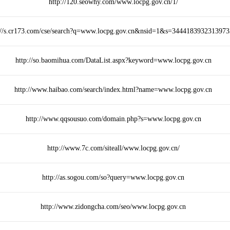
http://120.seowhy.com/www.locpg.gov.cn/1/
://s.cr173.com/cse/search?q=www.locpg.gov.cn&nsid=1&s=344418393231397
http://so.baomihua.com/DataList.aspx?keyword=www.locpg.gov.cn
http://www.haibao.com/search/index.html?name=www.locpg.gov.cn
http://www.qqsousuo.com/domain.php?s=www.locpg.gov.cn
http://www.7c.com/siteall/www.locpg.gov.cn/
http://as.sogou.com/so?query=www.locpg.gov.cn
http://www.zidongcha.com/seo/www.locpg.gov.cn