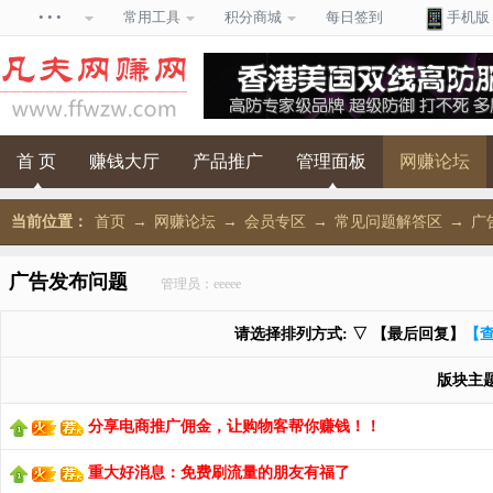
• • •
常用工具
积分商城
每日签到
手机版
首 页
赚钱大厅
产品推广
管理面板
网赚论坛
当前位置：
首页
→
网赚论坛
→
会员专区
→
常见问题解答区
→
广
广告发布问题
管理员：eeeee
请选择排列方式: ▽ 【最后回复】
【
版块主
分享电商推广佣金，让购物客帮你赚钱！！
重大好消息：免费刷流量的朋友有福了