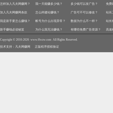
怎样加入凡夫网赚网？
我一天能赚多少钱？
多少钱可以发广告？
免费
加入凡夫网赚网条款
怎么样建站赚钱？
广告可不可以修改？
站长
我是新手要怎么赚钱？
帐号为什么出现异常？
数据为什么不一样？
站长
新手赚钱必读秘笈
为什么我无法赚钱？
有哪些免费广告资源？
高速
Copyright © 2010-2026
www.ffwzw.com
All Rights Reserved.
技术支持：
凡夫网赚网
正版程序授权验证