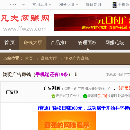
• • •
常用工具
积分商城
每日签到
手机版
首 页
赚钱大厅
产品推广
管理面板
网赚论坛
当前位置：
首页
→
赚钱大厅
→
浏览广告赚钱
浏览广告赚钱（
手机端还有19条
） ⇓
本站采用多层
广告列表
，
【罚币
（点击下面广告图片开始赚金币）
广告ID
表示置顶广告！
表示除
[罚币]
状态以外其他
[普通] 轻松日赚300元，成功属于开始并坚