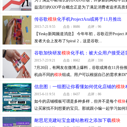
为了满足不断增长的市O2O市场，许多新的网站平台
益流行的O2O平台概念正是为了满足消费者追求高质量
传谷歌
模块
化手机ProjectAra或将于11月推出
2015-7-21 9:55 点击：8686 点评：96
【Yesky新闻频道消息】 今年年初，谷歌召开Project A
发者大会上发布了Spiral 2，这是谷歌...
谷歌加快研发
模块
化手机：被大众用户接受还
2015-7-23 9:21 点击：8662 点评：330
7月20日，有网友在微博上爆料，谷歌或将在11月份
机由不同的
模块
组成。用户可以根据自己的需求来DI
信息图：一组图让你看懂如何优化店铺的
模块
2015-6-11 9:51 点击：8437 点评：86
如今的店铺模板可谓是多种多样，但并不是每个
模块
让买家找不到想要的宝贝。那就跟小编一起学习如何应
耐思尼克建站宝盒建站教程之添加下载
模块