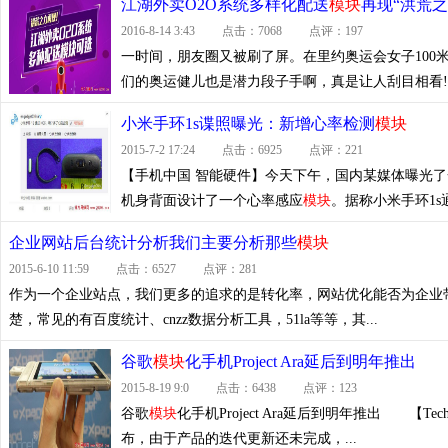
江湖外卖O2O系统多样化配送
模块
再现“洪荒之
2016-8-14 3:43 点击：7068 点评：197
一时间，朋友圈又被刷了屏。在里约奥运会女子10
们的奥运健儿也是潜力段子手啊，真是让人刮目相看
小米手环1s谍照曝光：新增心率检测
模块
2015-7-2 17:24 点击：6925 点评：221
【手机中国 智能硬件】今天下午，国内某媒体曝光了
机身背面设计了一个心率感应
模块
。据称小米手环1s通
企业网站后台统计分析我们主要分析那些
模块
2015-6-10 11:59 点击：6527 点评：281
作为一个企业站点，我们更多的追求的是转化率，网站优化能否为企业
楚，常见的有百度统计、cnzz数据分析工具，51la等等，其...
谷歌
模块
化手机Project Ara延后到明年推出
2015-8-19 9:0 点击：6438 点评：123
谷歌
模块
化手机Project Ara延后到明年推出 【Tec
布，由于产品的迭代更新还未完成，...