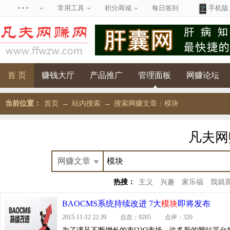
• • •
常用工具
积分商城
每日签到
手机版
首 页
赚钱大厅
产品推广
管理面板
网赚论坛
当前位置：
首页
→
站内搜索
→
搜索网赚文章：模块
凡夫
热搜：
主义
兴趣
家乐福
我就
BAOCMS系统持续改进 7大
模块
即将发布
2015-11-12 22:39 点击：9205 点评：320