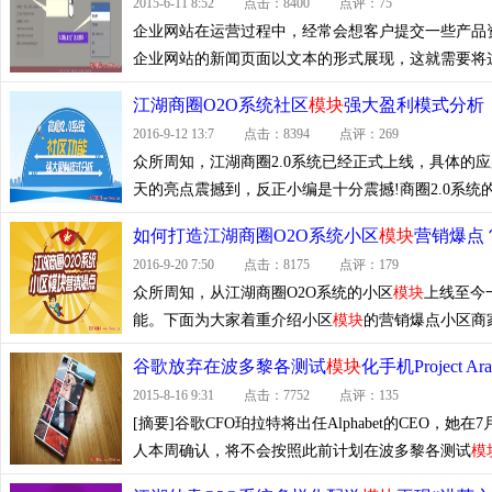
2015-6-11 8:52 点击：8400 点评：75
企业网站在运营过程中，经常会想客户提交一些产品
企业网站的新闻页面以文本的形式展现，这就需要将这
江湖商圈O2O系统社区
模块
强大盈利模式分析
2016-9-12 13:7 点击：8394 点评：269
众所周知，江湖商圈2.0系统已经正式上线，具体的
天的亮点震撼到，反正小编是十分震撼!商圈2.0系统的
如何打造江湖商圈O2O系统小区
模块
营销爆点
2016-9-20 7:50 点击：8175 点评：179
众所周知，从江湖商圈O2O系统的小区
模块
上线至今
能。下面为大家着重介绍小区
模块
的营销爆点小区商家
谷歌放弃在波多黎各测试
模块
化手机Project Ara
2015-8-16 9:31 点击：7752 点评：135
[摘要]谷歌CFO珀拉特将出任Alphabet的CEO
人本周确认，将不会按照此前计划在波多黎各测试
模