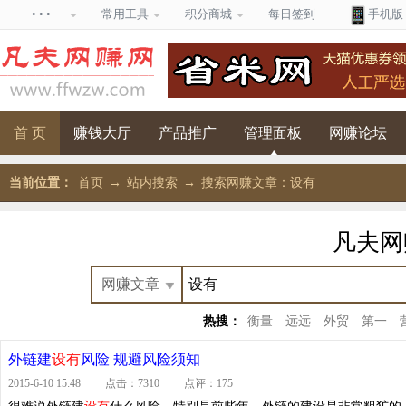
• • •
常用工具
积分商城
每日签到
手机版
首 页
赚钱大厅
产品推广
管理面板
网赚论坛
当前位置：
首页
→
站内搜索
→
搜索网赚文章：设有
凡夫
热搜：
衡量
远远
外贸
第一
外链建
设有
风险 规避风险须知
2015-6-10 15:48 点击：7310 点评：175