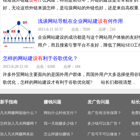
很难说外链建
设有
什么风险，特别是前些年，外链的建设是非常粗犷的
好，无论这些外链来源怎样，是垃圾网站的外链也好，还是来自高权重..
浅谈网站导航在企业网站建
设有
何作用
2015-6-11 10:37 点击：7039 点评：216
企业网站建设的成功都是与这个网站用户体验的友好
用户，而且搜索引擎平台不友好，降低了网站SEO
怎样的网站建
设有
利于谷歌优化？
2015-8-28 22:10 点击：6260 点评：184
许多外贸网站主要面向的是国外用户群体，而国外用户大多选择使用谷
歌优化，怎样的网站建设才有利于谷歌优化呢? 站长们都很清楚...
新手指南
赚钱问题
发广告问题
站长
凡夫网赚网能做什么？
网站什么时候支付？
发广告有没有保障？
免费
怎样加入凡夫网赚网？
我一天能赚多少钱？
多少钱可以发广告？
免费
加入凡夫网赚网条款
怎么样建站赚钱？
广告可不可以修改？
站长