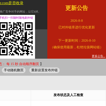
er.com是否收录
更新公告
推广竞争对手的网址，让它k掉。
交换友情链接。
手机扫一扫随时随地刷外链
2026-8-8
址的查询页面。
已对外链库进行优化更新
的。
下一更新时间：2026-8-10
链的质量。
（确保使用最新，杜绝垃圾网站链）
。
错误外链纠正
更多公告...
： 每 15 秒 自动顺序翻页
】
手动随机翻页
重新设置发布外链
发布状态及人工检查