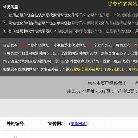
提交你的网站
常见问题
1、使用超级外链会被认为是搜索引擎优化作弊吗？
超级外链只是一个简便而集成
2、网站优化单纯依靠超级外链加单向链接可行吗？
网站优化不能单纯依靠超级外
3、如何使用超级外链效果最好？
超级外链不同于普通的外链，它是动态的链接，
目前共有
13264
个刷外链网址，其中精选出优质网址
3332
个发布外链，每页发布
10
个
（每页发布数量=间隔时间-5，如：你设置间隔时间为20秒，则每页发布15个；设置为
为了避免对网站造成负面影响，我们定期对数据库进行精简、优化，挑选优质的网
如果您有优质的网站可供发布外链，可以
点此提交刷外链网址（BR2或以上，开站
您在本页已经停留了
一
共 3332 个网址 / 334 页；当前第2
外链编号
宣传网址
（
）
更换网址