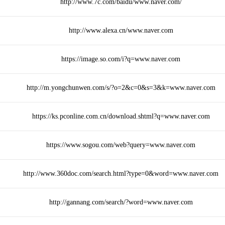
http://www.7c.com/baidu/www.naver.com/
http://www.alexa.cn/www.naver.com
https://image.so.com/i?q=www.naver.com
http://m.yongchunwen.com/s/?o=2&c=0&s=3&k=www.naver.com
https://ks.pconline.com.cn/download.shtml?q=www.naver.com
https://www.sogou.com/web?query=www.naver.com
http://www.360doc.com/search.html?type=0&word=www.naver.com
http://gannang.com/search/?word=www.naver.com