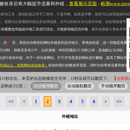
被收录后将大幅提升流量和外链，
查看展示页面
-
检测www.nav
的查询工具，模拟的是正常手工查询，不是作弊。如果是作弊，那您可以使用超级外链
链，需要结合普通的外链以及友情链接，您可以到站长论坛发布外链，到友情链接平台
只有频繁使用超级外链工具进行优化，才能获得稳定的外链
，最终使搜索引擎收录带网
，共
334
页。系统自动将您的网站外链发到这些地方。更奇妙的是，这一切都是免费
28秒，则每页发布23个，以此类推。时间范围在15-30秒之间，其他默认为20秒。）
站进行发布外链，对于一些垃圾网站、打不开等恶意的网站进行删除，提高了网站外
2年或以上，优质网站优先收录）
添加到我们的数据库里面，同时为你带来流量和收录
般15秒左右，本页的信息能够提交完毕，15秒后就可以翻页了。 【
当前状态
自动顺序翻页
自动随机翻页
手动顺序翻页
页；还剩余332页；
<<
<
1
2
3
4
5
6
>
>>
外链地址