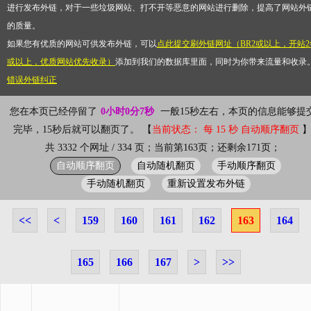
进行发布外链，对于一些垃圾网站、打不开等恶意的网站进行删除，提高了网站外
的质量。
如果您有优质的网站可供发布外链，可以
点此提交刷外链网址（BR2或以上，开站2
或以上，优质网站优先收录）
添加到我们的数据库里面，同时为你带来流量和收录
错误外链纠正
您在本页已经停留了
0小时0分8秒
一般15秒左右，本页的信息能够提
完毕，15秒后就可以翻页了。 【
当前状态： 每 15 秒 自动顺序翻页
共 3332 个网址 / 334 页；当前第163页；还剩余171页；
自动顺序翻页
自动随机翻页
手动顺序翻页
手动随机翻页
重新设置发布外链
<<
<
159
160
161
162
163
164
165
166
167
>
>>