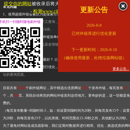
提交你的网站
被收录后将大幅提升流量和外链，
查看展示页面
常见问题
更新公告
-
检测www.cihai123.com是否收录
1、使用超级外链会被认为是搜索引擎优化作弊吗？
超级外链只是一个简便而集成
手机扫一扫随时随地刷外链
查询工具，模拟的是正常手工查询，不是作弊。如果是作弊，那您可以使用超级外
2026-8-8
推广竞争对手的网址，让它k掉。
已对外链库进行优化更新
2、网站优化单纯依靠超级外链加单向链接可行吗？
网站优化不能单纯依靠超级外
链，需要结合普通的外链以及友情链接，您可以到站长论坛发布外链，到友情链接
下一更新时间：2026-8-10
台交换友情链接。
（确保使用最新，杜绝垃圾网站链）
3、如何使用超级外链效果最好？
超级外链不同于普通的外链，它是动态的链接，
有频繁使用超级外链工具进行优化，才能获得稳定的外链
，最终使搜索引擎收录带
更多公告...
址的查询页面。
目前共有
13264
个刷外链网址，其中精选出优质网址
3332
个发布外链，每页发布
10
个，共
334
页。系统自动将您的网站外链发到这些地方。更奇妙的是，这一切都是免
费的。
（每页发布数量=间隔时间-5，如：你设置间隔时间为20秒，则每页发布15个；设置
为28秒，则每页发布23个，以此类推。时间范围在15-30秒之间，其他默认为20秒。
为了避免对网站造成负面影响，我们定期对数据库进行精简、优化，挑选优质的网