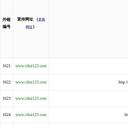
宣传网址
（
外链
更换
编号
）
网址
1621
www.cihai123.com
1622
www.cihai123.com
http:
1623
www.cihai123.com
1624
www.cihai123.com
ht