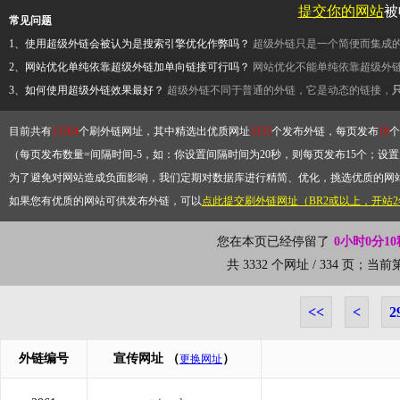
提交你的网站
被
常见问题
1、使用超级外链会被认为是搜索引擎优化作弊吗？
超级外链只是一个简便而集成
2、网站优化单纯依靠超级外链加单向链接可行吗？
网站优化不能单纯依靠超级外
3、如何使用超级外链效果最好？
超级外链不同于普通的外链，它是动态的链接，
目前共有
13264
个刷外链网址，其中精选出优质网址
3332
个发布外链，每页发布
10
个
（每页发布数量=间隔时间-5，如：你设置间隔时间为20秒，则每页发布15个；设置为
为了避免对网站造成负面影响，我们定期对数据库进行精简、优化，挑选优质的网
如果您有优质的网站可供发布外链，可以
点此提交刷外链网址（BR2或以上，开站
您在本页已经停留了
0小时0分10
共 3332 个网址 / 334 页；当
<<
<
2
外链编号
宣传网址
（
）
更换网址