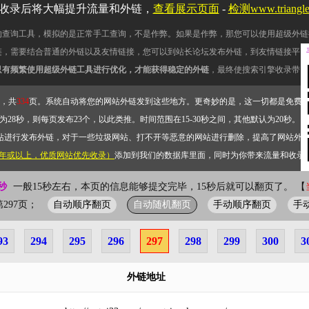
收录后将大幅提升流量和外链，
查看展示页面
-
检测www.triang
的查询工具，模拟的是正常手工查询，不是作弊。如果是作弊，那您可以使用超级外链
链，需要结合普通的外链以及友情链接，您可以到站长论坛发布外链，到友情链接平台
只有频繁使用超级外链工具进行优化，才能获得稳定的外链
，最终使搜索引擎收录带网
，共
334
页。系统自动将您的网站外链发到这些地方。更奇妙的是，这一切都是免费
28秒，则每页发布23个，以此类推。时间范围在15-30秒之间，其他默认为20秒。）
站进行发布外链，对于一些垃圾网站、打不开等恶意的网站进行删除，提高了网站外
2年或以上，优质网站优先收录）
添加到我们的数据库里面，同时为你带来流量和收录
秒
一般15秒左右，本页的信息能够提交完毕，15秒后就可以翻页了。 【
自动顺序翻页
自动随机翻页
手动顺序翻页
手
前第297页；
93
294
295
296
297
298
299
300
3
外链地址