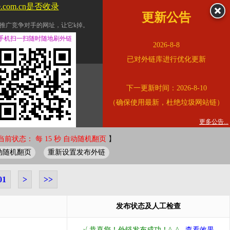
le.com.cn是否收录
更新公告
推广竞争对手的网址，让它k掉。
交换友情链接。
手机扫一扫随时随地刷外链
2026-8-8
址的查询页面。
已对外链库进行优化更新
的。
下一更新时间：2026-8-10
链的质量。
（确保使用最新，杜绝垃圾网站链）
。
错误外链纠正
更多公告...
当前状态： 每 15 秒 自动随机翻页
】
动随机翻页
重新设置发布外链
01
>
>>
发布状态及人工检查