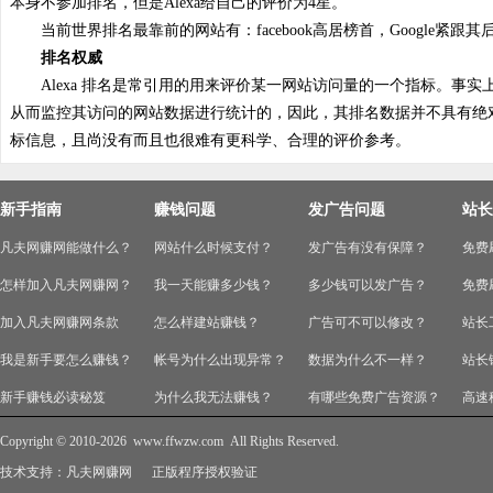
本身不参加排名，但是Alexa给自己的评价为4星。
当前世界排名最靠前的网站有：facebook高居榜首，Google紧跟其后
排名权威
Alexa 排名是常引用的用来评价某一网站访问量的一个指标。事实上，Alex
从而监控其访问的网站数据进行统计的，因此，其排名数据并不具有绝
标信息，且尚没有而且也很难有更科学、合理的评价参考。
新手指南
赚钱问题
发广告问题
站长
凡夫网赚网能做什么？
网站什么时候支付？
发广告有没有保障？
免费
怎样加入凡夫网赚网？
我一天能赚多少钱？
多少钱可以发广告？
免费
加入凡夫网赚网条款
怎么样建站赚钱？
广告可不可以修改？
站长
我是新手要怎么赚钱？
帐号为什么出现异常？
数据为什么不一样？
站长
新手赚钱必读秘笈
为什么我无法赚钱？
有哪些免费广告资源？
高速
Copyright © 2010-2026
www.ffwzw.com
All Rights Reserved.
技术支持：
凡夫网赚网
正版程序授权验证