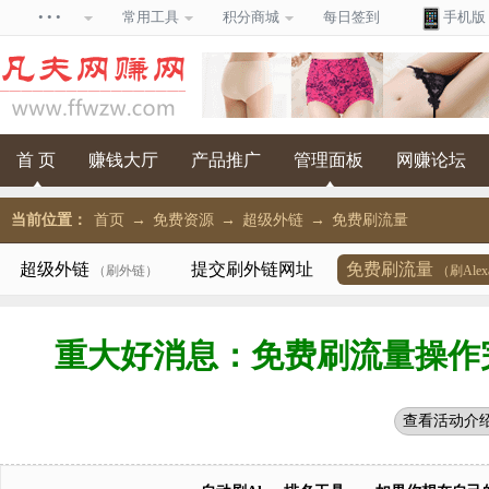
• • •
常用工具
积分商城
每日签到
手机版
首 页
赚钱大厅
产品推广
管理面板
网赚论坛
当前位置：
首页
→
免费资源
→
超级外链
→
免费刷流量
超级外链
提交刷外链网址
免费刷流量
（刷外链）
（刷Ale
重大好消息：免费刷流量操作
查看活动介