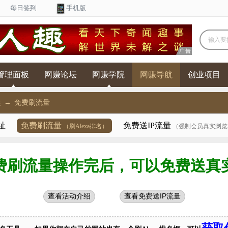
每日签到
手机版
输入要搜
管理面板
网赚论坛
网赚学院
网赚导航
创业项目
链
→
免费刷流量
址
免费刷流量
免费送IP流量
（刷Alexa排名）
（强制会员真实浏览
费刷流量操作完后，可以免费送真实
查看活动介绍
查看免费送IP流量
获取