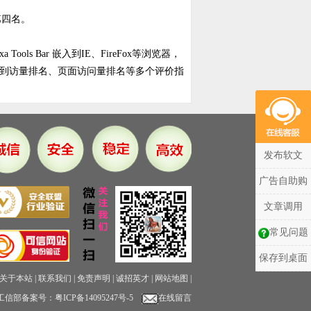
第四名。
ls Bar 嵌入到IE、FireFox等浏览器，
到访量排名、页面访问量排名等多个评价指
发布软文
广告自助购
文章调用
常见问题
保存到桌面
关于本站
|
联系我们
|
免责声明
|
诚招英才
|
网站地图
|
工信部备案号：
粤ICP备14095247号-5
在线留言