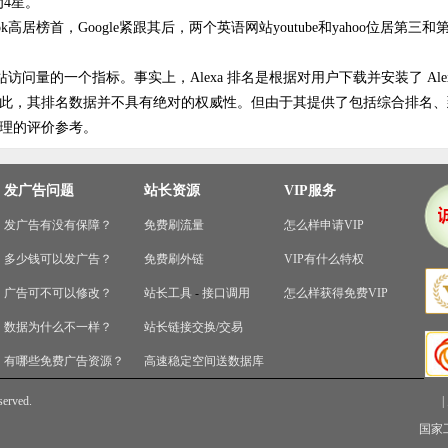
为4星。
k高居榜首，Google紧跟其后，两个英语网站youtube和yahoo位居第三和
问量的一个指标。事实上，Alexa 排名是根据对用户下载并安装了 Alexa Too
此，其排名数据并不具有绝对的权威性。但由于其提供了包括综合排名、
理的评价参考。
发广告问题
站长资源
VIP服务
发广告有没有保障？
免费刷流量
怎么样申请VIP
多少钱可以发广告？
免费刷外链
VIP有什么特权
广告可不可以修改？
站长工具
-
接口调用
怎么样获得免费VIP
数据为什么不一样？
站长链接交换/交易
有哪些免费广告资源？
高速稳定空间送数据库
served.
|
国家