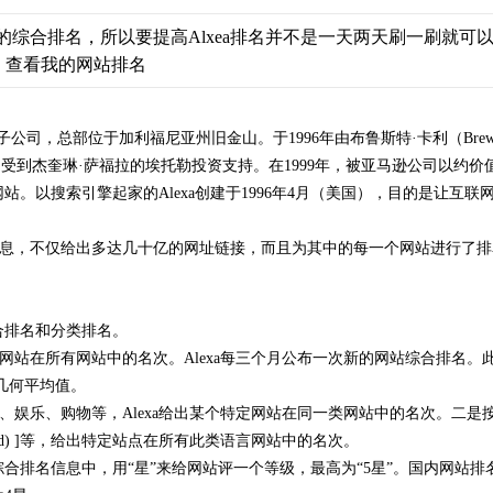
月的综合排名，所以要提高Alxea排名并不是一天两天刷一刷就
。
查看我的网站排名
的一家子公司，总部位于加利福尼亚州旧金山。于1996年由布鲁斯特·卡利（Brewste
rchive的分支，受到杰奎琳·萨福拉的埃托勒投资支持。在1999年，被亚马逊公司
网站。以搜索引擎起家的Alexa创建于1996年4月（美国），目的是让
GB的信息，不仅给出多达几十亿的网址链接，而且为其中的每一个网站进行了排名
综合排名和分类排名。
在所有网站中的名次。Alexa每三个月公布一次新的网站综合排名。此排名的
的几何平均值。
娱乐、购物等，Alexa给出某个特定网站在同一类网站中的名次。二是
nese (trad) ]等，给出特定站点在所有此类语言网站中的名次。
综合排名信息中，用“星”来给网站评一个等级，最高为“5星”。国内网站排名