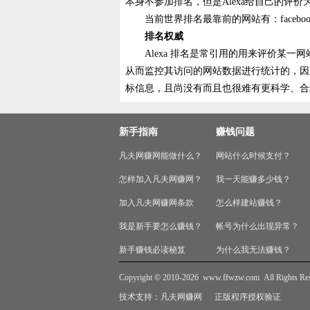
本身不参加排名，但是Alexa给自己的评价
当前世界排名最靠前的网站有：faceboo
排名权威
Alexa 排名是常引用的用来评价某一网站访
从而监控其访问的网站数据进行统计的，因
标信息，且尚没有而且也很难有更科学、合
新手指南
赚钱问题
凡夫网赚网能做什么？
网站什么时候支付？
怎样加入凡夫网赚网？
我一天能赚多少钱？
加入凡夫网赚网条款
怎么样建站赚钱？
我是新手要怎么赚钱？
帐号为什么出现异常？
新手赚钱必读秘笈
为什么我无法赚钱？
Copyright © 2010-2026
www.ffwzw.com
All Rights Re
技术支持：
凡夫网赚网
正版程序授权验证