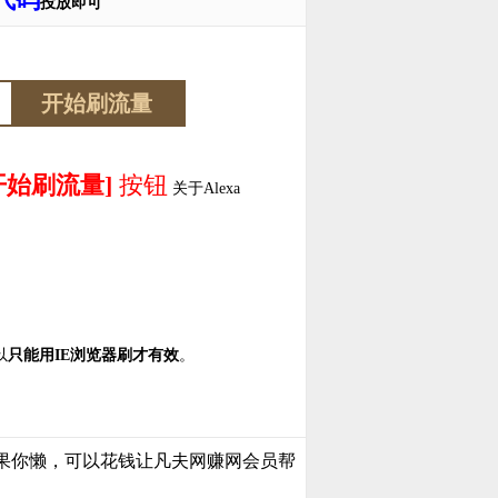
投放即可
开始刷流量]
按钮
关于Alexa
以
只能用IE浏览器刷才有效
。
果你懒，可以花钱让凡夫网赚网会员帮