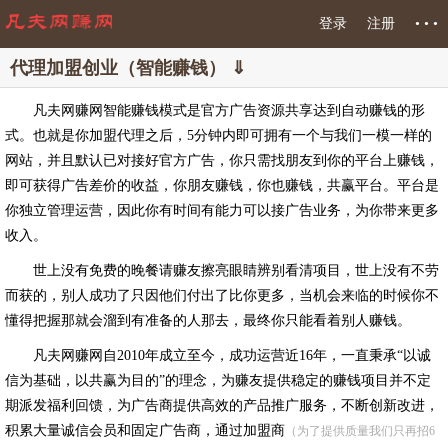
登录
注册
• • •
代理加盟创业（智能赚钱） ⇓
凡夫网赚网智能赚钱模式是官方广告资源共享达到自动赚钱的形
式。也就是你加盟代理之后，5分钟内即可拥有一个与我们一模一样的
网站，并且默认已对接好官方广告，你只需找朋友到你的平台上赚钱，
即可获得广告差价的收益，你朋友赚钱，你也赚钱，共赢平台。平台是
你独立管理运营，因此你有时间有能力可以接广告业务，为你带来更多
收入。
世上没有免费的晚餐请赚友擦亮眼睛辨别看清项目，世上没有不劳
而获的，别人成功了只因他们付出了比你更多，当机会来临的时候你不
懂得把握那就会溜到有准备的人那去，最终你只能看着别人赚钱。
凡夫网赚网自2010年成立至今，成功运营近16年，一直秉承“以诚
信为基础，以共赢为目的”的理念，为赚友提供稳定的赚钱项目并不定
期派发福利回馈，为广告商提供高效的产品推广服务，不断创新改进，
积累大量诚信会员和固定广告商，通过加盟商
（为了提供质量我们只再招6