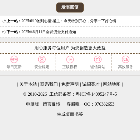
上一帖：
2025/6/10签到心情,楼主：今天特别开心，分享一下好心情
下一帖：
2025年6月11日会员佣金支付通知
↓ 用心服务每位用户 为您创造更大效益 ↓
每日更新
安全稳定
正版授权
诚信网站
高效服务
|
关于本站
|
联系我们
|
免责声明
|
诚招英才
|
网站地图
|
© 2010-2026 工信部备案：粤ICP备14095247号-5
电脑版
留言反馈
客服唯一QQ：976382653
生成桌面书签