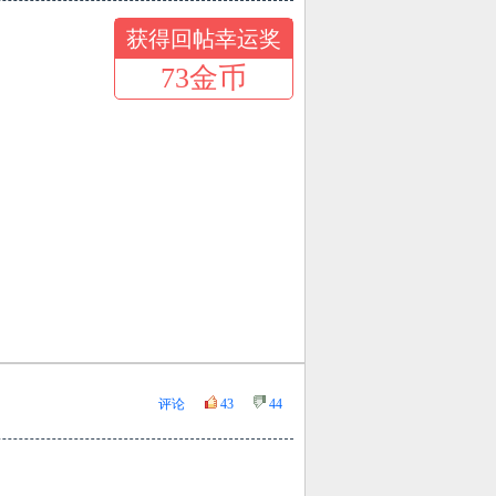
获得回帖幸运奖
73金币