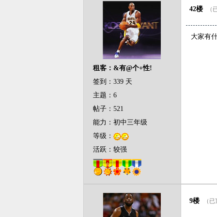
42楼
（已
大家有
租客：&有@个+性!
签到：339 天
主题：6
帖子：521
能力：初中三年级
等级：
活跃：较强
9楼
（已顶