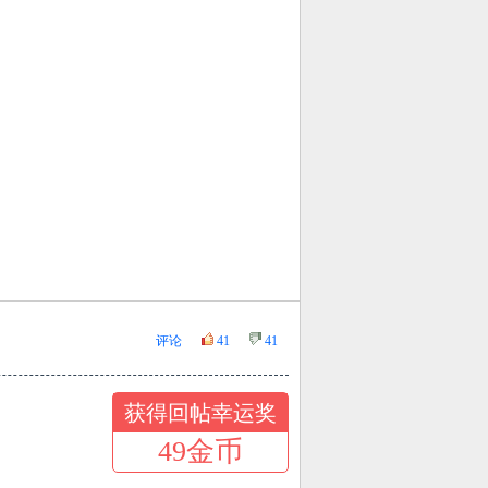
获得回帖幸运奖
49金币