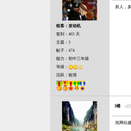
新人，多
租客：发动机
签到：465 天
主题：3
帖子：474
能力：初中三年级
等级：
活跃：较强
3楼
（已顶
祝网站