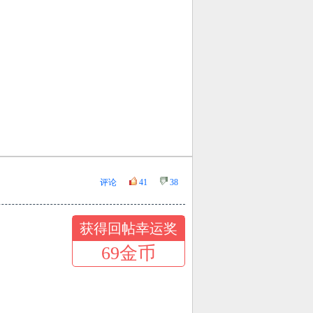
获得回帖幸运奖
69金币