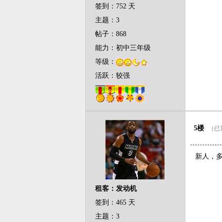
签到：752 天
主题：3
帖子：868
能力：初中三年级
等级：
活跃：较强
5楼
（已顶
新人，多
租客：发动机
签到：465 天
主题：3