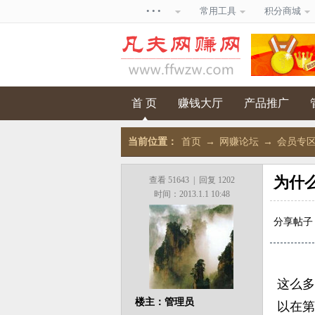
• • •
常用工具
积分商城
首 页
赚钱大厅
产品推广
当前位置：
首页
→
网赚论坛
→
会员专
为什
查看 51643 | 回复 1202
时间：2013.1.1 10:48
分享帖子
这么多
楼主：管理员
以在第