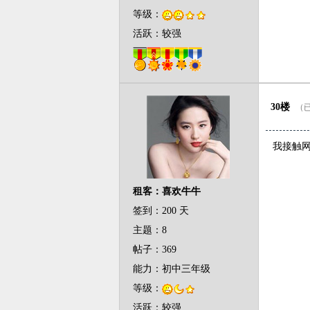
等级：
活跃：较强
30楼
（已
我接触
租客：喜欢牛牛
签到：200 天
主题：8
帖子：369
能力：初中三年级
等级：
活跃：较强