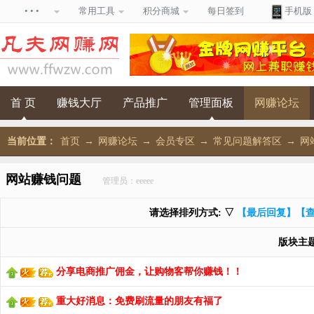
• • •
常用工具
积分商城
每日签到
手机版
首 页
赚钱大厅
产品推广
管理面板
网赚论坛
当前位置：
首页
→
网赚论坛
→
会员专区
→
常见问题解答区
→
网
网站赚钱问题
管理员：eeeee
请选择排列方式: ▽
【最后回复】
【
版块主
分享电商推广佣金，让购物客帮你赚钱！！
重大好消息：免费刷流量的朋友有福了