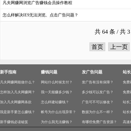
凡夫网赚网浏览广告赚钱会员操作教程
怎么样解决IE9无法浏览、点击广告问题？
共 64 条 / 
首页
上一页
新手指南
赚钱问题
发广告问题
站长
凡夫网赚网能做什么？
网站什么时候支付？
发广告有没有保障？
免费
怎样加入凡夫网赚网？
我一天能赚多少钱？
多少钱可以发广告？
免费
加入凡夫网赚网条款
怎么样建站赚钱？
广告可不可以修改？
站长
我是新手要怎么赚钱？
帐号为什么出现异常？
数据为什么不一样？
站长
新手赚钱必读秘笈
为什么我无法赚钱？
有哪些免费广告资源？
高速